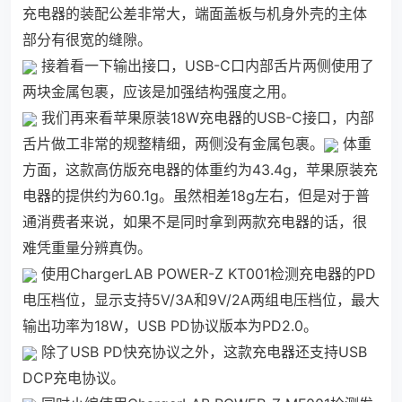
充电器的装配公差非常大，端面盖板与机身外壳的主体
部分有很宽的缝隙。
接着看一下输出接口，USB-C口内部舌片两侧使用了
两块金属包裹，应该是加强结构强度之用。
我们再来看苹果原装18W充电器的USB-C接口，内部
舌片做工非常的规整精细，两侧没有金属包裹。
体重
方面，这款高仿版充电器的体重约为43.4g，苹果原装充
电器的提供约为60.1g。虽然相差18g左右，但是对于普
通消费者来说，如果不是同时拿到两款充电器的话，很
难凭重量分辨真伪。
使用ChargerLAB POWER-Z KT001检测充电器的PD
电压档位，显示支持5V/3A和9V/2A两组电压档位，最大
输出功率为18W，USB PD协议版本为PD2.0。
除了USB PD快充协议之外，这款充电器还支持USB
DCP充电协议。