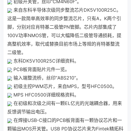
初级开关管，丝印“CM4N60F”。
来自东科半导体次级同步整流芯片DK5V100R25C。
这是一款简单高效率的同步整流芯片，只有A，K两个引
脚，分别对应肖特基二极管PN管脚。芯片内部集成了
100V功率NMOS管，可以大幅降低二极管导通损耗，提
高整机效率，取代或替换目前市场上等规的肖特基整流
二级管。
东科DK5V100R25C详细资料。
PCB板背面贴片元件一览。
输入端整流桥，丝印“ABS210”。
初级主控PWM芯片，来自MPS，型号HFC0500。
MPS HFC0500详细规格资料。
在初级和次级之间有一颗EL亿光的光端耦合器，用来
反馈调节输出电压。
在焊接USB-C接口的PCB板背面有一颗协议芯片和一
颗输出MOS开关管。USB PD协议芯片来为Fintek精拓科