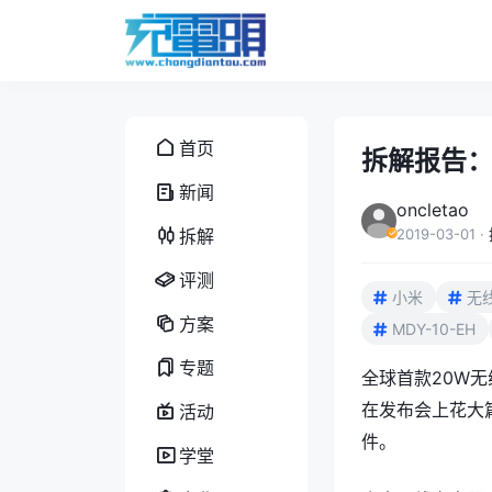
首页
拆解报告：
新闻
oncletao
拆解
2019-03-01
·
评测
小米
无
方案
MDY-10-EH
专题
全球首款20W
在发布会上花大
活动
件。
学堂