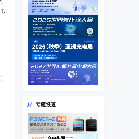
充
充电
何
专题报道