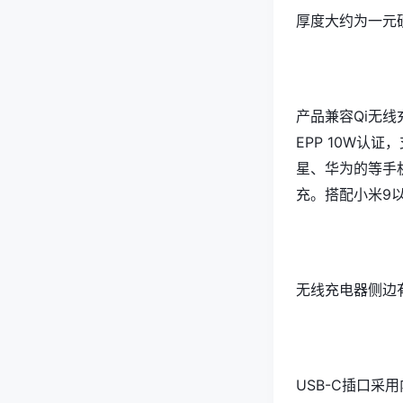
厚度大约为一元硬
产品兼容Qi无线
EPP 10W认
星、华为的等手机
充。搭配小米9
无线充电器侧边
USB-C插口