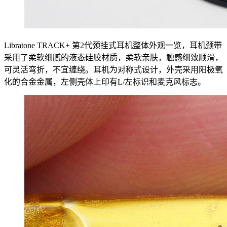
Libratone TRACK+ 第2代颈挂式耳机整体外观一览，耳机颈带
采用了柔软细腻的液态硅胶材质，柔软亲肤，触感细致顺滑，
可灵活弯折，不宜缠绕。耳机为对称式设计，外壳采用阳极氧
化的合金金属，左侧壳体上印有L/左标识和麦克风标志。