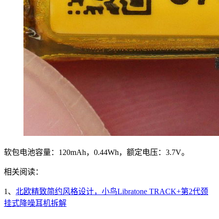
软包电池容量：120mAh，0.44Wh，额定电压：3.7V。
相关阅读：
1、
北欧精致简约风格设计，小鸟Libratone TRACK+第2代颈
挂式降噪耳机拆解