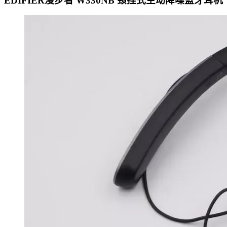
EDIFIER漫步者 W330NB 颈挂式主动降噪蓝牙耳机