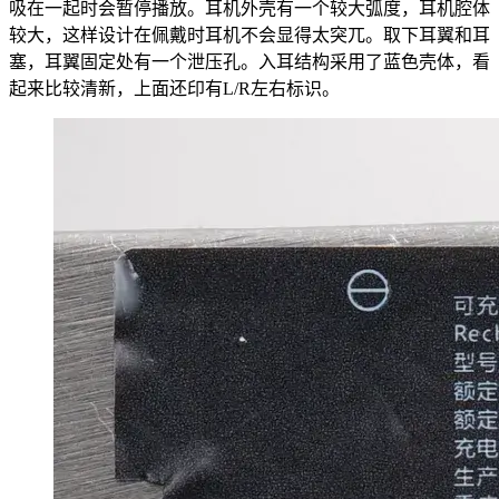
吸在一起时会暂停播放。耳机外壳有一个较大弧度，耳机腔体
较大，这样设计在佩戴时耳机不会显得太突兀。取下耳翼和耳
塞，耳翼固定处有一个泄压孔。入耳结构采用了蓝色壳体，看
起来比较清新，上面还印有L/R左右标识。