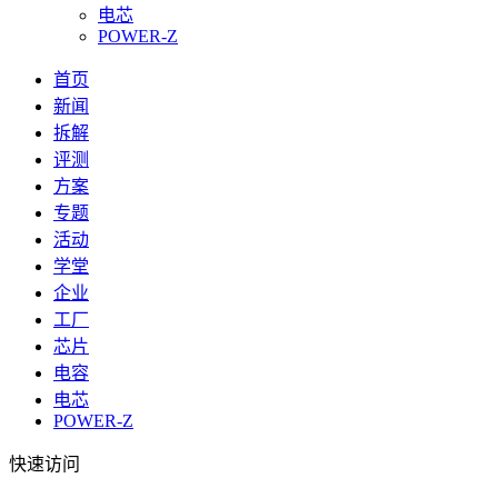
电芯
POWER-Z
首页
新闻
拆解
评测
方案
专题
活动
学堂
企业
工厂
芯片
电容
电芯
POWER-Z
快速访问