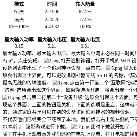
模式
时间
充入能量
2:23:06
82.5%
恒流
2:20:26
17.5%
涓流
0%~100%
4:43:32
100%
最大输入功率
最大输入电压
最大输入电流
3.15
5.21
0.61
最大输入功率、最大输入电压、最大输入电流未必在同一时间出现。 
App”，点击完成。
打开追剧神器，打开手机的 WiFi 设置
设备列表中出现了一个追剧神器设备，点击它。
输入
项会出现这个界面，可以更改追剧神器无线 SSID 的名称，修改
提高无线的传输速度。
点击第一行第二个“互联网”选项会
“访客”选项会出现这个界面，如果你选择开启，将会出现一个不
点击第二行第二个“设备升级”选项会出现这个界面，
现这个界面，上面的按钮是关机，下面的选项是重启，这样就
的，通过家庭共享可以在别的设备访问追剧神器的视频资源。
不代表他们已经完全下载到了本地。我们点击右上角左侧的下
尔摩斯 2：诡影游戏进行下载。
此时下载就开始了，
除了在手机上观看意外我们还能在电视上观看，打开电视的播放