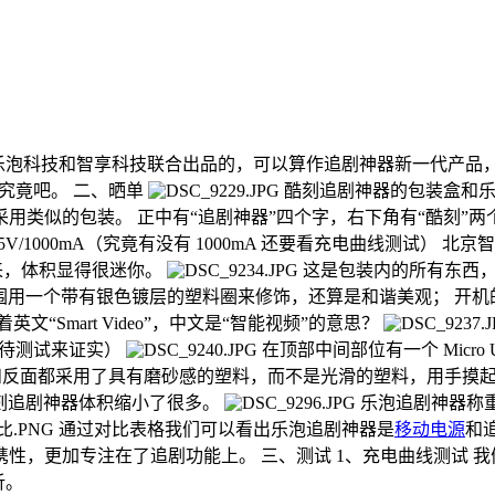
乐泡科技和智享科技联合出品的，可以算作追剧神器新一代产品
究竟吧。 二、晒单
酷刻追剧神器的包装盒和乐
用类似的包装。 正中有“追剧神器”四个字，右下角有“酷刻”两
入 5V/1000mA（究竟有没有 1000mA 还要看充电曲线测试
来，体积显得很迷你。
这是包装内的所有东西，
围用一个带有银色镀层的塑料圈来修饰，还算是和谐美观； 开机
Smart Video”，中文是“智能视频”的意思？
A（有待测试来证实）
在顶部中间部位有一个 Micr
反面都采用了具有磨砂感的塑料，而不是光滑的塑料，用手摸起
刻追剧神器体积缩小了很多。
乐泡追剧神器称重有
通过对比表格我们可以看出乐泡追剧神器是
移动电源
和
更加专注在了追剧功能上。 三、测试 1、充电曲线测试 我们依
析。