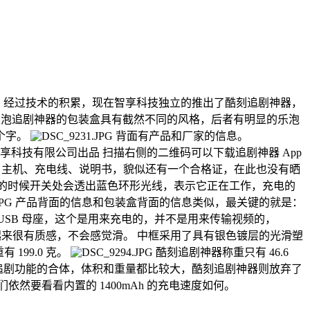
，经过技术的积累，现在智享科技独立的推出了酷刻追剧神器，
泡追剧神器的包装盒具有截然不同的风格，后者有明显的乐泡
个字。
背面有产品和厂家的信息。
） 北京智享科技有限公司出品 扫描右侧的二维码可以下载追剧神器 App
主机、充电线、说明书，貌似还有一个合格证，在此也没有晒
的时候开关处会透出蓝色环形光线，表示它正在工作，充电的
产品背面的信息和包装盒背面的信息类似，最关键的就是：
o USB 母座，这个是用来充电的，并不是用来传输视频的，
来很有质感，不会感觉滑。 中框采用了具有银色镀层的光滑塑
 199.0 克。
酷刻追剧神器称重只有 46.6
追剧功能的合体，体积和重量都比较大，酷刻追剧神器则放弃了
然要看看内置的 1400mAh 的充电速度如何。