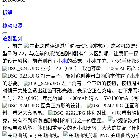
·
拆解
·
移动电源
追剧
酷刻
一、前言
在此之前评测过乐泡·云途追剧神器，这款机器是
型号为 Z2，与之前的乐泡追剧神器有什么区别呢，让我们一探
的设计风格，前者则有了
小米
的感觉，小米车充、小米手环都采
型号：Z2（64G） 电池容量：1400mAh 输
打开盖子，酷刻追剧神器白色的本体露了出
的必要。
左上角有一个下沉的按钮，按钮周
时候开关处会透出红色环形光线，表示它正在充电。 右下角写着英文“
型号：Z2（64G） 电池容量：1400mAh 输入：5V/1000m
圆角正方形的设计。
正面和
料，看起来亮晶晶。
体积对比，可以看出酷
克，只有不到乐泡追剧神器的四分之一的重量。
移动电源功能，体积和重量变的更小和更轻，大大的提高了便携性，
充电曲线。
充电曲线分