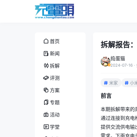
首页
拆解报告：M
新闻
捣蛋猫
拆解
2024-07-16
·
评测
米家
小米
方案
前言
专题
本期拆解带来的
活动
通过连接到充电
学堂
提供交流供电输
需求。下面充电