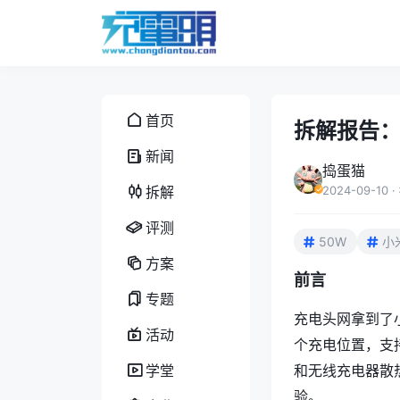
首页
拆解报告：
新闻
捣蛋猫
拆解
2024-09-10
·
评测
50W
小
方案
前言
专题
充电头网拿到了
活动
个充电位置，支
学堂
和无线充电器散
验。