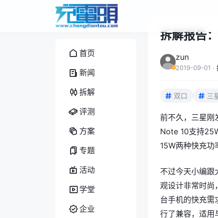
拆解报告：
首页
zun
2019-09-01
·
新闻
拆解
双口
三
评测
前不久，三星刚发
方案
Note 10支持
15W两种快充功
专题
活动
不过今天小编跟
观设计非常时尚
学堂
台手机的快充需求
企业
行了兼容，适用