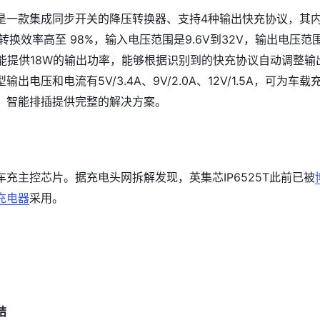
5T是一款集成同步开关的降压转换器、支持4种输出快充协议，其
转换效率高至 98%，输入电压范围是9.6V到32V，输出电压范
大能提供18W的输出功率，能够根据识别到的快充协议自动调整输
出电压和电流有5V/3.4A、9V/2.0A、12V/1.5A，可为车载
、智能排插提供完整的解决方案。
5T车充主控芯片。据充电头网拆解发现，英集芯IP6525T此前已被
充电器
采用。
结