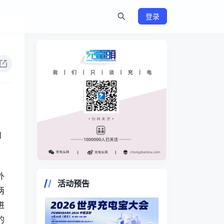
登录
和
https://www.chongdiantou.com/
外
活动预告
两
进
的