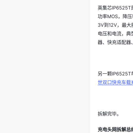
英集芯IP652
功率MOS，降压
3V到12V，最
电压和电流，典型输
器、快充适配器
另一颗IP652
世双口快充车载
拆解完毕。
充电头网拆解总