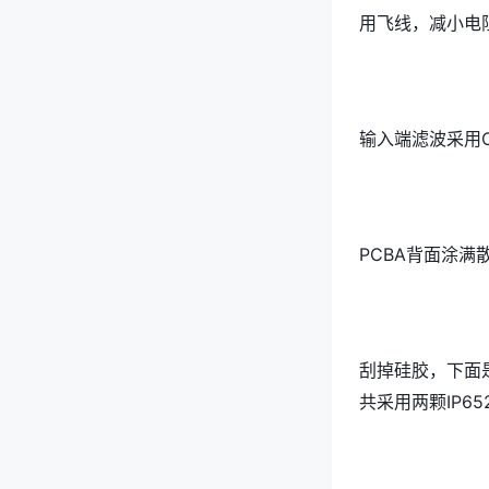
用飞线，减小电
输入端滤波采用Ca
PCBA背面涂满
刮掉硅胶，下面是
共采用两颗IP6