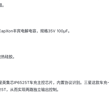
阻。
pXon丰宾电解电容，规格35V 100μF。
散热硅胶。
英集芯IP6525T车充主控芯片，内置协议识别。三星这款车充
525T，从而实现两路独立输出控制。