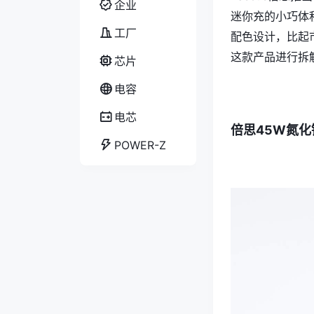
企业
迷你充的小巧体
工厂
配色设计，比起
这款产品进行拆
芯片
电容
电芯
倍思45W氮
POWER-Z