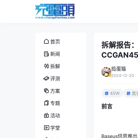
首页
拆解报告：
CCGAN4
新闻
拆解
捣蛋猫
2024-12-20
·
评测
方案
45W
氮
专题
前言
活动
学堂
Baseus倍思