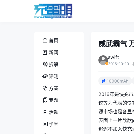
首页
威武霸气 
新闻
swift
拆解
2016-10-10
·
评测
10000mAh
方案
2016年是快充
专题
议等为代表的快
源
市场也是各显
活动
表面上一片欣欣
学堂
迟迟不加入快充