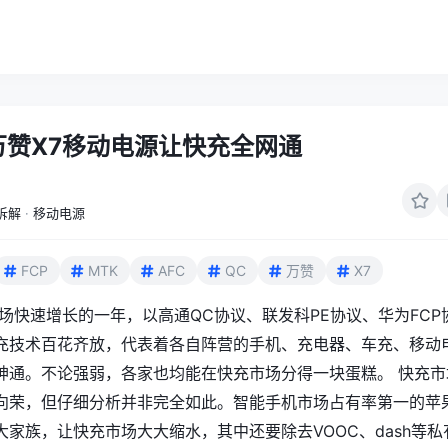
万赞X7移动电源让快充全网通
拆解
·
移动电源
FCP
MTK
AFC
QC
万赞
X7
市场快速增长的一年，以高通QC协议、联发科PE协议、
华为
FCP
充技术百花齐放，代表着各自阵营的手机、充电器、车充、
移动
神通。不论强弱，各家也均能在快充市场分得一块蛋糕。 快充市
向荣，但仔细分析并非完全如此。智能手机市场占有率第一的苹
大家族，让快充市场大大缩水，其中还要除去VOOC、
dash
等私