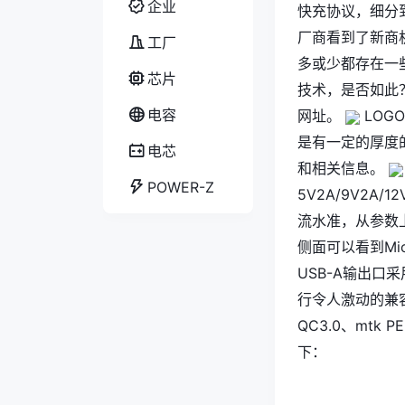
企业
快充协议，细分到
厂商看到了新商
工厂
多或少都存在一
芯片
技术，是否如此
电容
网址。
LOG
是有一定的厚度
电芯
和相关信息。
POWER-Z
5V2A/9V2A/1
流水准，从参数
侧面可以看到Mi
USB-A输出口
行令人激动的兼
QC3.0
、
mtk
P
下：