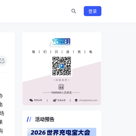
登录
协
电
https://www.chongdiantou.com/
场
活动预告
果
有