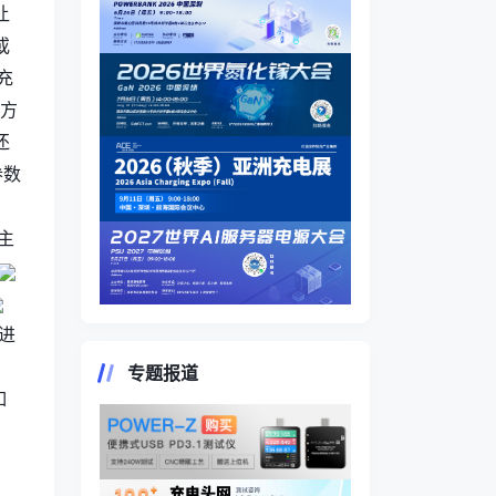
让
或
充
官方
还
参数
于主
进
专题报道
如