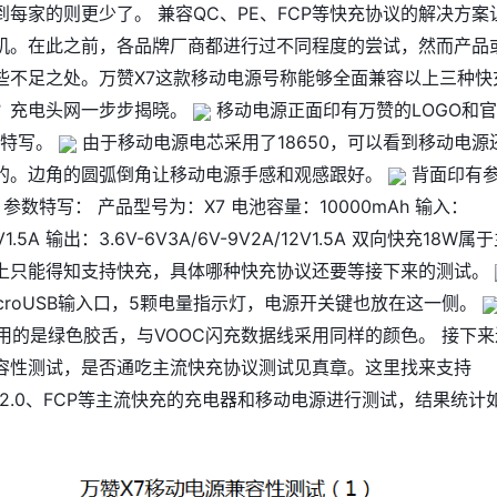
每家的则更少了。 兼容QC、PE、FCP等快充协议的解决方案
机。在此之前，各品牌厂商都进行过不同程度的尝试，然而产品
些不足之处。万赞X7这款移动电源号称能够全面兼容以上三种快
？充电头网一步步揭晓。
移动电源正面印有万赞的LOGO和
O特写。
由于移动电源电芯采用了18650，可以看到移动电源
的。边角的圆弧倒角让移动电源手感和观感跟好。
背面印有
参数特写： 产品型号为：X7 电池容量：10000mAh 输入：
2V1.5A 输出：3.6V-6V3A/6V-9V2A/12V1.5A 双向快充18W属
上只能得知支持快充，具体哪种快充协议还要等接下来的测试。
croUSB输入口，5颗电量指示灯，电源开关键也放在这一侧。
采用的是绿色胶舌，与VOOC闪充数据线采用同样的颜色。 接下来
容性测试，是否通吃主流快充协议测试见真章。这里找来支持
E2.0、FCP等主流快充的充电器和移动电源进行测试，结果统计