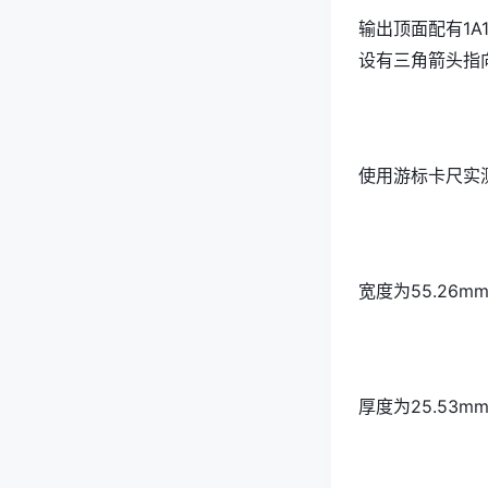
输出顶面配有1A
设有三角箭头指
使用游标卡尺实测
宽度为55.26m
厚度为25.53m