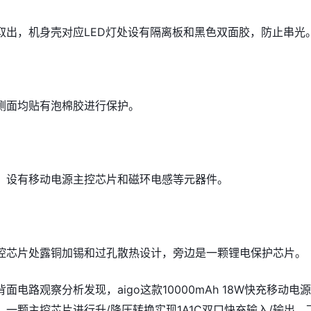
板取出，机身壳对应LED灯处设有隔离板和黑色双面胶，防止串光
侧面均贴有泡棉胶进行保护。
览，设有移动电源主控芯片和磁环电感等元器件。
控芯片处露铜加锡和过孔散热设计，旁边是一颗锂电保护芯片。
背面电路观察分析发现，aigo这款10000mAh 18W快充移动电
一颗主控芯片进行升/降压转换实现1A1C双口快充输入/输出。