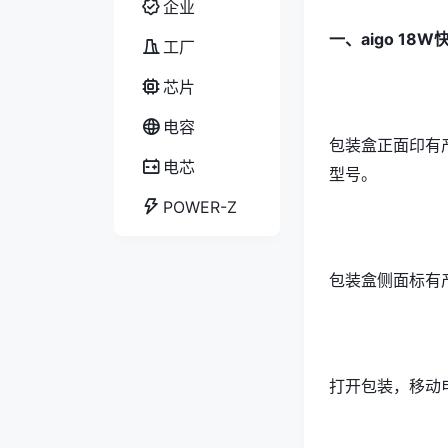
企业
一、aigo 18
工厂
芯片
电容
包装盒正面印有产
电芯
型号。
POWER-Z
包装盒侧面标有
打开包装，移动