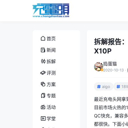
首页
拆解报告：a
X10P
新闻
拆解
捣蛋猫
2020-10-13
·
评测
方案
aigo
18
专题
最近充电头网拿到
活动
目前市场火热的1A
QC快充，兼容
学堂
都很快。下面小