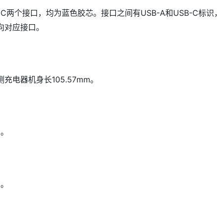
1C两个接口，均为蓝色胶芯。接口之间有USB-A和USB-C标识
向对应接口。
充电器机身长105.57mm。
m。
m。