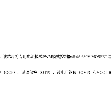
S。该芯片将专用电流模式PWM模式控制器与4A 630V MOS
制（OCP）、过温保护（OTP）、过电压钳位（OVP）和VCC上