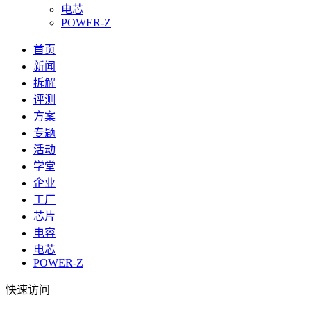
电芯
POWER-Z
首页
新闻
拆解
评测
方案
专题
活动
学堂
企业
工厂
芯片
电容
电芯
POWER-Z
快速访问