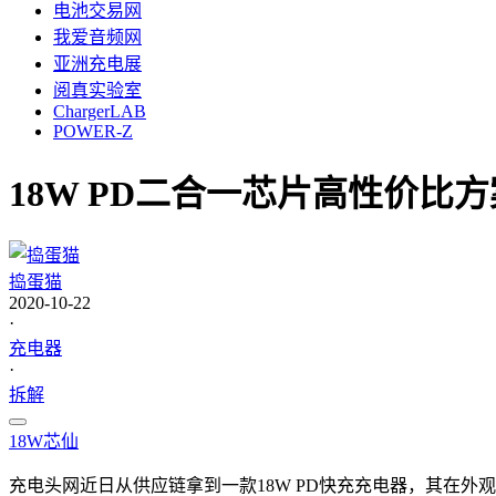
电池交易网
我爱音频网
亚洲充电展
阅真实验室
ChargerLAB
POWER-Z
18W PD二合一芯片高性价比
捣蛋猫
2020-10-22
·
充电器
·
拆解
18W
芯仙
充电头网近日从供应链拿到一款18W PD快充充电器，其在外观方面与苹