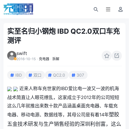
实至名归小钢炮 IBD QC2.0双口车充
测评
swift
2016-10-15
·
充电器
·
拆解
IBD
双口
QC2.0
307
近来人称车充世家的IBD爱比电一波又一波的机海
战术简直让人眼花缭乱，这家成立于2012年的公司短短
这么几年就推出来数十款产品涵盖桌面充电器、车载充
电器、
移动电源
、数据线等，其母公司是有着14年
塑胶
五金
技术研发与生产销售经验的深圳利创富，这么