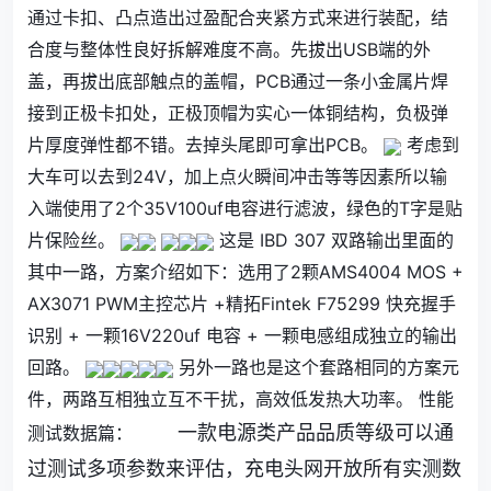
通过卡扣、凸点造出过盈配合夹紧方式来进行装配，结
合度与整体性良好拆解难度不高。先拔出USB端的外
盖，再拔出底部触点的盖帽，PCB通过一条小金属片焊
接到正极卡扣处，正极顶帽为实心一体铜结构，负极弹
片厚度弹性都不错。去掉头尾即可拿出PCB。
考虑到
大车可以去到24V，加上点火瞬间冲击等等因素所以输
入端使用了2个35V100uf电容进行滤波，绿色的T字是贴
片保险丝。
这是 IBD 307 双路输出里面的
其中一路，方案介绍如下：选用了2颗AMS4004 MOS +
AX3071 PWM主控芯片 +精拓Fintek F75299 快充握手
识别 + 一颗16V220uf 电容 + 一颗电感组成独立的输出
回路。
另外一路也是这个套路相同的方案元
件，两路互相独立互不干扰，高效低发热大功率。 性能
测试数据篇：
一款电源类产品品质等级可以通
过测试多项参数来评估，充电头网开放所有实测数