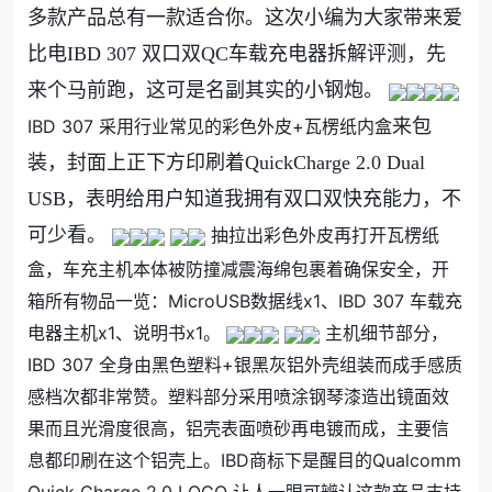
多款产品总有一款适合你。
这次小编为大家带来爱
比电IBD 307 双口双QC车载充电器拆解评测，先
来个马前跑，这可是名副其实的小钢炮。
IBD 307 采用行业常见的彩色外皮+瓦楞纸内盒
来
包
装，封面上正下方印刷着QuickCharge 2.0 Dual
USB，表明给用户知道我拥有双口双快充能力，不
可少看。
抽拉出彩色外皮再打开瓦楞纸
盒，车充主机本体被防撞减震海绵包裹着确保安全，开
箱所有物品一览：MicroUSB数据线x1、IBD 307 车载充
电器主机x1、说明书x1。
主机细节部分，
IBD 307 全身由黑色塑料+银黑灰铝外壳组装而成手感质
感档次都非常赞。塑料部分采用喷涂钢琴漆造出镜面效
果而且光滑度很高，铝壳表面喷砂再电镀而成，主要信
息都印刷在这个铝壳上。IBD商标下是醒目的Qualcomm