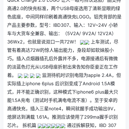
Quick Charge 2.0 LOGO 让人一眼可辨认这款产品支持
高通2.0的快充标准，两个USB母座选用了清新显眼的绿
色底座，中间同样印刷着高通快充LOGO。铝壳背部的是
产品主要参数，型号：IBD307、输入：12V~24V 小轿
车与大货车全兼容、输出：（5V2A/ 9V2A/ 12V2A）
36Wx2，也就是说双口一共72W！
上车测试，尽
管有着高达72W的惊人输出能力，身段却如软妹般小
巧。插入点烟器插孔后外露并不多，电源接通后有微微
的淡蓝色灯光从USB母座折射出来告知你臣妾正在工作
着。
监测待机时识别电阻为apple 2.4A，但
实际插上
iphone
6plus 后识别变成了Android 1.5A模
式，并不能正确识别，这种模式下iphone6 plus最大只
能1.5A充电（测试时手机满电电流不准）。至于安卓的
高通快充，插入三星note4，瞬间就握手成功输出9V，
熄屏达到满载 1.61A。推测应该使用了299ma握手识别
芯片。 拆机篇
通过拆解获知，IBD 307