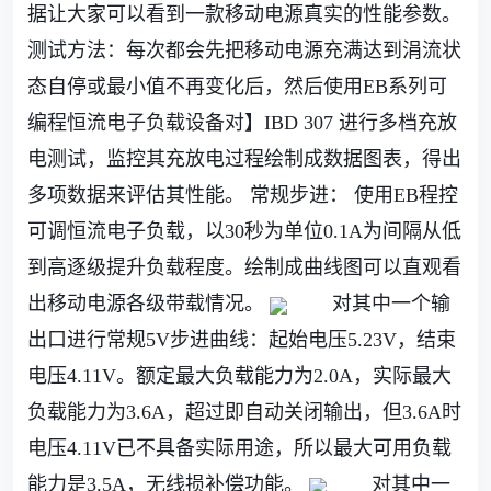
据让大家可以看到一款移动电源真实的性能参数。
测试方法：每次都会先把移动电源充满达到涓流状
态自停或最小值不再变化后，然后使用
EB
系列可
编程恒流电子负载设备对】IBD 307 进行多档充放
电测试，监控其充放电过程绘制成数据图表，得出
多项数据来评估其性能。
常规步进： 使用EB程控
可调恒流电子负载，以30秒为单位0.1A为间隔从低
到高逐级提升负载程度。绘制成曲线图可以直观看
出移动电源各级带载情况。
对其中一个输
出口进行常规5V步进曲线：起始电压5.23V，结束
电压4.11V。额定最大负载能力为2.0A，实际最大
负载能力为3.6A，超过即自动关闭输出，但3.6A时
电压4.11V已不具备实际用途，所以最大可用负载
能力是3.5A，无线损补偿功能。
对其中一