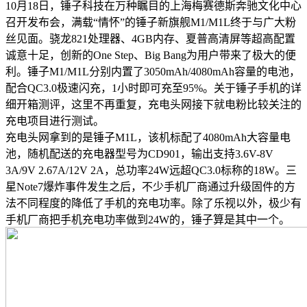
10月18日，锤子科技在万种瞩目的上海梅赛德斯奔驰文化中心
召开发布会，满载“情怀”的锤子新旗舰M1/M1L终于与广大粉
丝见面。骁龙821处理器、4GB内存、夏普高清屏等超高配置
诚意十足，创新的One Step、Big Bang为用户带来了极大的便
利。锤子M1/M1L分别内置了3050mAh/4080mAh容量的电池，
配合QC3.0极速闪充，1小时即可充至95%。关于锤子手机的详
细开箱测评，这里不再重复，充电头网接下就电粉比较关注的
充电项目进行测试。
充电头网拿到的是锤子M1L，该机标配了4080mAh大容量电
池，随机配送的充电器型号为CD901，输出支持3.6V-8V
3A/9V 2.67A/12V 2A，总功率24W远超QC3.0标称的18W。三
星Note7爆炸事件发生之后，不少手机厂商通过升级固件的方
法不同程度的降低了手机的充电功率。除了乐视以外，极少有
手机厂商把手机充电功率做到24W的，锤子算是其中一个。