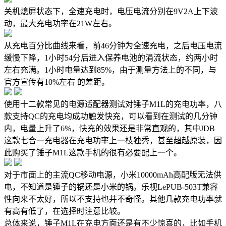
关机熄屏状态下，全速充电时，电压电流分别在9V2A上下波
动，最大充电功率在21W左右。
从充电百分比曲线来看，前46分钟为全速充电，之后电压电流
缓慢下降，1小时54分后进入保养电池的涓流状态，约两小时
左右充满。1小时电量达到85%，由于测量方法上的不同，与
官方宣传有10%左右 的差距。
使用十二款常见的电源适配器测试对锤子M1L的充电功率，八
款支持QC的充电均成功触发快充，可以看到在测试的几分钟
内，电量上升了6%，快充的效果还是非常直观的，其中JDB
这款七合一充电器在充电功率上一枝独秀，甚至超越原装，因
此购买了锤子M1L这款手机的很有必要配上一个。
对于市面上的主流QC移动电源，小米10000mAh高配版无法供
电，不知道是锤子的锅还是小米的锅。乐视LePUB-503T兼容
性向来不太好，所以不支持也并不奇怪。其他几款充电功率就
有高有低了，在选择时注意比较。
总体来说，锤子M1L在充电方面还是有不少惊喜的，比如手机