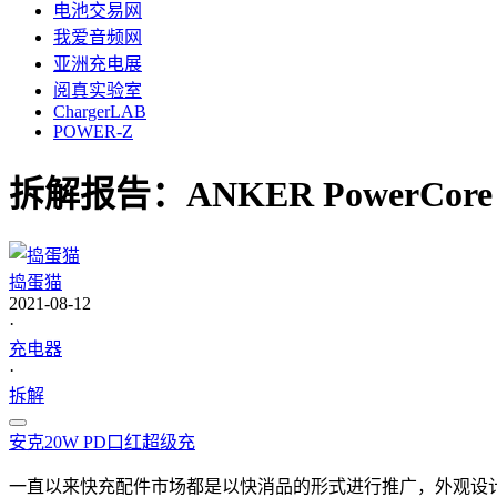
电池交易网
我爱音频网
亚洲充电展
阅真实验室
ChargerLAB
POWER-Z
拆解报告：ANKER PowerCore F
捣蛋猫
2021-08-12
·
充电器
·
拆解
安克
20W PD
口红超级充
一直以来快充配件市场都是以快消品的形式进行推广，外观设