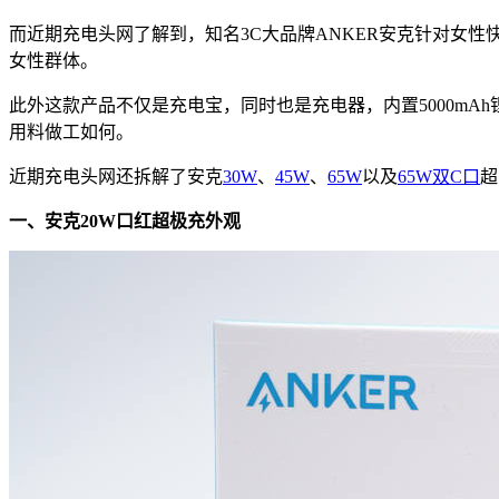
而近期充电头网了解到，知名3C大品牌ANKER安克针对女性快充配件
女性群体。
此外这款产品不仅是充电宝，同时也是充电器，内置5000mA
用料做工如何。
近期充电头网还拆解了安克
30W
、
45W
、
65W
以及
65W双C口
超
一、安克20W口红超极充外观