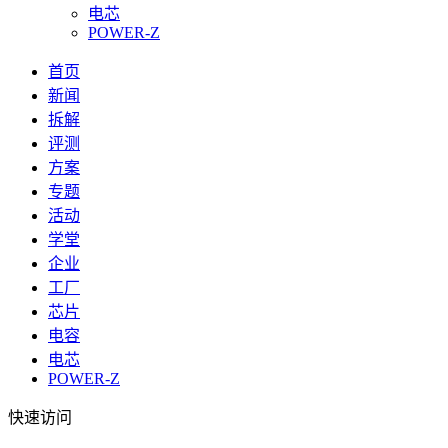
电芯
POWER-Z
首页
新闻
拆解
评测
方案
专题
活动
学堂
企业
工厂
芯片
电容
电芯
POWER-Z
快速访问