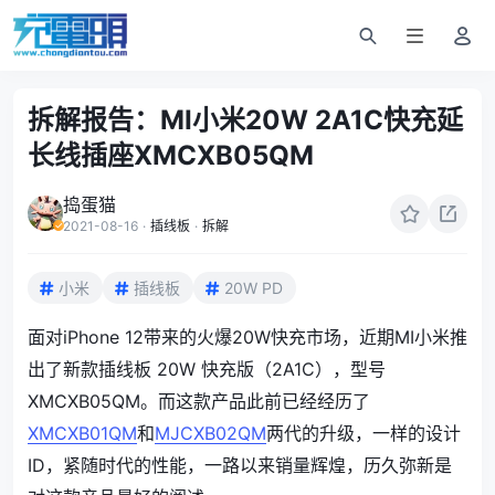
拆解报告：MI小米20W 2A1C快充延
长线插座XMCXB05QM
捣蛋猫
2021-08-16
·
插线板
·
拆解
小米
插线板
20W PD
面对iPhone 12带来的火爆20W快充市场，近期MI小米推
出了新款插线板 20W 快充版（2A1C），型号
XMCXB05QM。而这款产品此前已经经历了
XMCXB01QM
和
MJCXB02QM
两代的升级，一样的设计
ID，紧随时代的性能，一路以来销量辉煌，历久弥新是