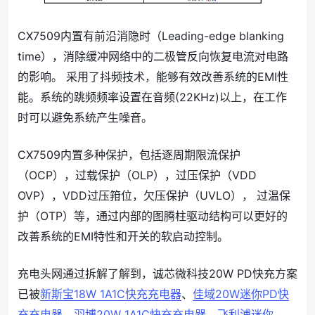
CX7509内置有前沿消隐时（Leading-edge blanking
time），消除缓冲网络中的二极管反向恢复电流对电路
的影响。 采用了抖频技术，能够有效改善系统的EMI性
能。系统的跳频频率设置在音频(22KHz)以上，在工作
时可以避免系统产生噪音。
CX7509内置多种保护，包括逐周期限流保护
（OCP），过载保护（OLP），过压保护（VDD
OVP），VDD过压箝位，欠压保护（UVLO）， 过温保
护（OTP）等，通过内部的图腾柱驱动结构可以更好的
改善系统的EMI特性和开关的软启动控制。
充电头网通过拆解了解到，诚芯微科技20W PD快充方案
已被
新斯宝18W 1A1C快充充电器
、
佳域20W迷你PD快
充充电器
、
羽博20W 1A1C快充充电器
、
飞利浦迷你