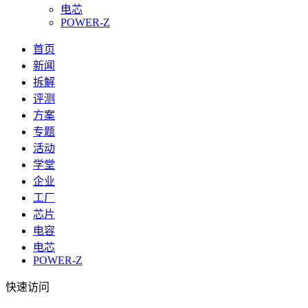
电芯
POWER-Z
首页
新闻
拆解
评测
方案
专题
活动
学堂
企业
工厂
芯片
电容
电芯
POWER-Z
快速访问