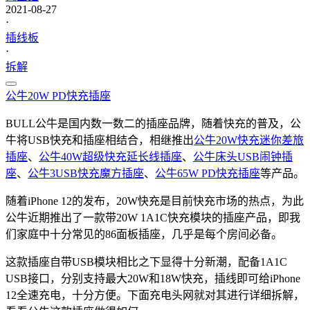
2021-08-27
·
插线板
·
拆解
公牛
20W PD
快充插座
BULL公牛是国内数一数二的插座品牌，随着快充的普及，公
牛将USB快充和插座相结合，相继推出
公牛20W快充迷你差旅
插座
、
公牛40W超级快充延长线插座
、
公牛床头USB闹钟插
座
、
公牛3USB快充魔方插座
、
公牛65W PD快充插座
等产品。
随着iPhone 12的发布，20W快充是目前快充市场的热点，为此
公牛近期推出了一款带20W 1A1C快充模块的插座产品，即我
们家庭中十分常见的86面板插座，几乎是每个房间必备。
这款插座自带USB模块相比之下显得十分新潮，配备1A1C
USB接口，分别支持最大20W和18W快充，插线即可给iPhone
12全速充电，十分方便。下面充电头网就对其进行详细拆解，