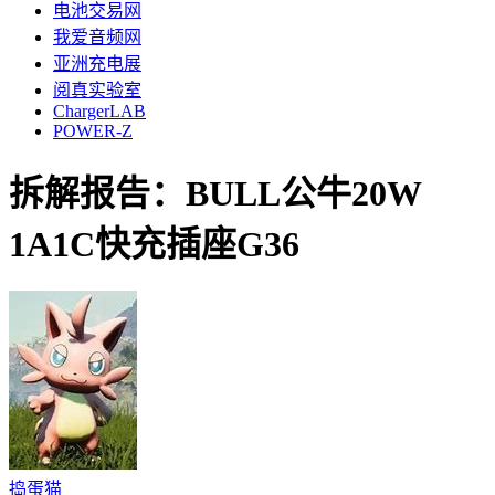
电池交易网
我爱音频网
亚洲充电展
阅真实验室
ChargerLAB
POWER-Z
拆解报告：BULL公牛20W
1A1C快充插座G36
捣蛋猫