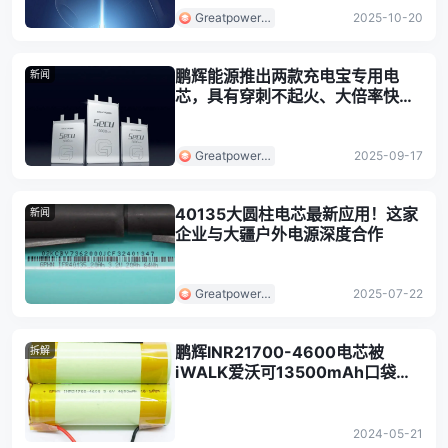
Greatpower
2025-10-20
鹏辉能源
鹏辉能源推出两款充电宝专用电
新闻
芯，具有穿刺不起火、大倍率快
充、长寿等多项优势
Greatpower
2025-09-17
鹏辉能源
40135大圆柱电芯最新应用！这家
新闻
企业与大疆户外电源深度合作
Greatpower
2025-07-22
鹏辉能源
鹏辉INR21700-4600电芯被
拆解
iWALK爱沃可13500mAh口袋充
电宝Plus移动电源
2024-05-21