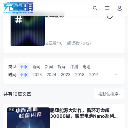
鹏辉能源
文章数:
10
阅读数:
76127
类型
:
不限
新闻
新闻
拆解
评测
电池
时间
:
不限
2025
2024
2023
2018
2017
2016
共有10篇文章
按默认排序
鹏辉能源大动作，循环寿命超
新闻
30000周，微型电池Nano系列重
磅上市！