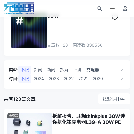
30W
文章数:
128
阅读数:
836550
类型
:
不限
新闻
新闻
拆解
评测
充电器
充电器
移动电源
新品
手机
方案
时间
:
不限
2024
2023
2022
2021
2020
移动电源
无线充
快充
插线板
车充
2019
2018
2017
无线充
POWER-Z
车充
共有128篇文章
按默认排序
拆解报告：联想thinkplus 30W迷
充电器
你氮化镓充电器L39-A 30W PD