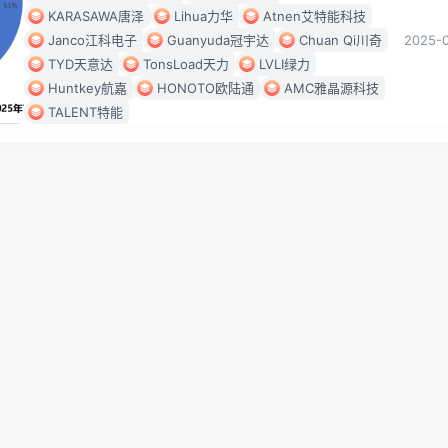
KARASAWA唐泽
Lihua力华
Atnen艾特能科技
Janco江科电子
Guanyuda冠宇达
Chuan Qi川奇
2025-
TYD天意达
TonsLoad天力
LVLI绿力
Huntkey航嘉
HONOTO欧陆通
AMC雅晶源科技
TALENT特能