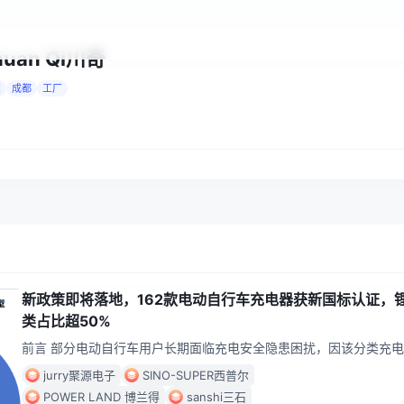
huan Qi川奇
国
成都
工厂
新政策即将落地，162款电动自行车充电器获新国标认证，
类占比超50%
前言 部分电动自行车用户长期面临充电安全隐患困扰，因该分类充
品缺乏强制认证标准，大量劣质配件经非正规渠道流入市场，导致充
jurry聚源电子
SINO-SUPER西普尔
火、电池
...
POWER LAND 博兰得
sanshi三石