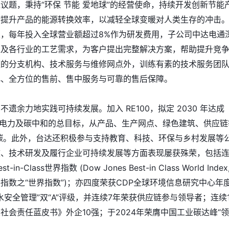
议题，秉持“环保 节能 爱地球”的经营使命，持续开发创新节能
断提升产品的能源转换效率，以减轻全球变暖对人类生存的冲击
，每年投入全球营业额超过8%作为研发费用，子公司中达电通
境及各行业的工艺需求，为客户提出完整解决方案，帮助提升竞
整的分支机构、技术服务与维修网点外，训练有素的技术服务团
化、全方位的售前、售中服务与可靠的售后保障。
遗余力地实践可持续发展。加入 RE100，拟定 2030 年达成
再生电力及碳中和的总目标，从产品、生产网点、绿色建筑、供应链
碳。此外，台达还积极参与支持教育、科技、环保与乡村发展等
效、技术研发及履行企业可持续发展等方面表现屡获殊荣，包括
in-Class世界指数 (Dow Jones Best-in Class World Index
指数之“世界指数”)；亦四度荣获CDP全球环境信息研究中心年
“水安全管理”双“A”评级，并连续7年荣获供应链参与领导者；连续
社会责任蓝皮书》外企10强；于2024年荣膺中国工业碳达峰“