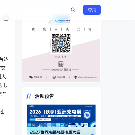
登录
台达
“交
国大
达电
https://www.chongdiantou.com/
售与
活动预告
于
过