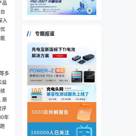
产品
。台
深入
争优
专题报道
队能
等多
公益
连续
, 原
度评
10年
领跑