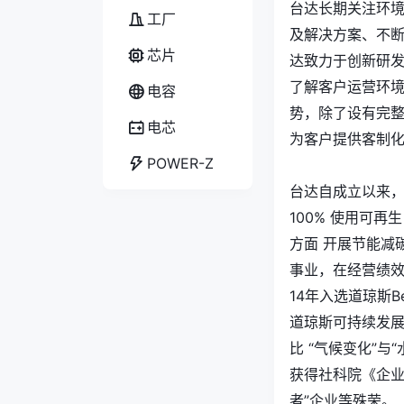
台达长期关注环境
工厂
及解决方案、不
芯片
达致力于创新研发
了解客户运营环
电容
势，除了设有完
电芯
为客户提供客制
POWER-Z
台达自成立以来，不
100% 使用可
方面 开展节能减
事业，在经营绩
14年入选道琼斯Best-
道琼斯可持续发展
比 “气候变化”与
获得社科院《企业
者”企业等殊荣。