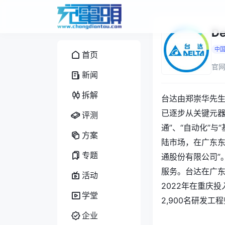
D
中
首页
官网
新闻
拆解
台达由郑崇华先生
已逐步从关键元器
评测
通”、“自动化”
方案
陆市场，在广东东
专题
通股份有限公司”
服务。台达在广
活动
2022年在重庆
学堂
2,900名研发
企业