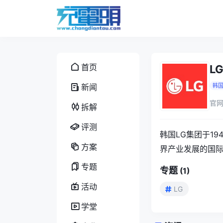
首页
L
新闻
韩
官网
拆解
评测
韩国LG集团于1
方案
界产业发展的国
专题
专题
(
1
)
活动
LG
学堂