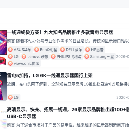
一线通终极方案！九大知名品牌推出多款雷电显示器
前言 随着移动办公与专业创作需求的日益增长，传统的显示接口难
用户对高速数据传输、高分辨率画面输出以及设备供电的一体化需求
ASUS华硕
BenQ明基
DELL戴尔
HP惠普
电（
...
LG
Lenovo联想
PHILIPS飞利浦
Samsung三星
2026-
viewsonic优派
雷电5加持，LG 6K一线通显示器国行上架
近期，充电头网了解到，全球知名显示品牌LG推出搭载雷电5规格接
6K专业显示器，凭借高规一线直通的连接方式，为专业创作者、影
及
...
LG
2026-
高清显示、快充、拓展一线通，26家显示品牌推出超100+
USB-C显示器
前言 为了迎合市场对于产品的易用性，越来越多的显示器制造商开