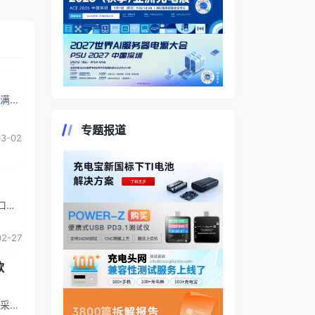
以满足
。雷
专题报道
03-02
口的
视后期
02-27
款
始采用