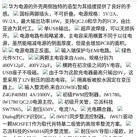
华为电源的外壳两侧独特的造型为其插拔提供了良好的手
感。
国标两脚插头，不可折叠。电源规格：5V/2A、
9V/2A，最大输出功率18W。支持QC2.0和华为的FCP，由比
亚迪为其代工。
单USB输出。
超声波焊接，可以无损拆
开。
电源电路布局略紧凑，主电容采用横置不同于以往电
源，虽然能缩减电源的侧面厚度，但是会增加PCB的面积。
电源电路正反面。
输入端保护与EMI电路。
绿色
元件NTC。
两颗主电容来自Aishi，规格分别为
400V12μF、400V22μF。
横跨在初次级之间的Y电容。
USB座子不吸磁。
由于华为这款充电器最高只输出9V，这
里采用了12V耐压的固态电容。
隔离板被胶水固定在变压
器上。
输入整流桥,来自ZOWIE(智威)
Z4GP40MH 4A/1000V。
初级PWM控制器，iW1780。
iW1780 QC2.0电源主控。
初级开关管，芯派科技
SW7N65。
耐压650V，电流7A。
光电耦合器。
Dialog的FCP识别IC。
iW671同步整流控制器。
iW671驱动
一颗MOSFET作为取代肖特基二极管的高效率整流方案。
芯派科技的SW6016同步整流管。
耐压60V导阻12毫欧，对