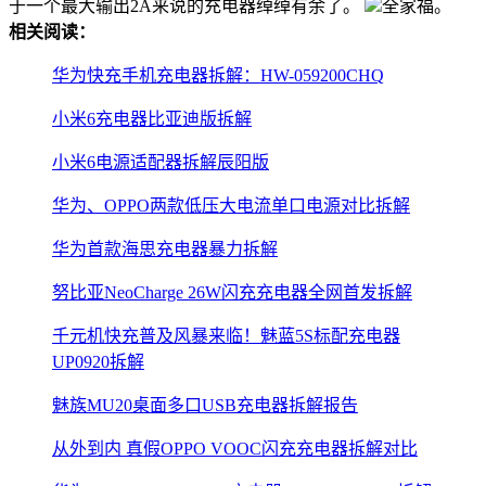
于一个最大输出2A来说的充电器绰绰有余了。
全家福。
相关阅读：
华为快充手机充电器拆解：HW-059200CHQ
小米6充电器比亚迪版拆解
小米6电源适配器拆解辰阳版
华为、OPPO两款低压大电流单口电源对比拆解
华为首款海思充电器暴力拆解
努比亚NeoCharge 26W闪充充电器全网首发拆解
千元机快充普及风暴来临！魅蓝5S标配充电器
UP0920拆解
魅族MU20桌面多口USB充电器拆解报告
从外到内 真假OPPO VOOC闪充充电器拆解对比