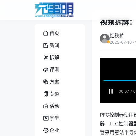
视频拆解：
首页
红秋裤
2025-07-16
·
新闻
拆解
评测
方案
专题
活动
PFC控制器使用德
学堂
器，LLC控制器
企业
管采用意法半导体S