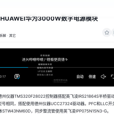
HUAWEI华为3000W数字电源模块
拆解
·
其它
州仪器TMS320F28022控制器搭配英飞凌IRS21864S半桥驱
型号相同，搭配使用德州仪器UCC27324驱动器。PFC和LLC开
TW43NM60D，同步整流管使用英飞凌IPP075N15N3-G。