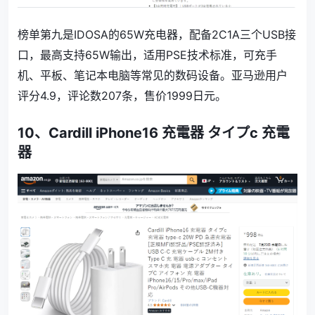
榜单第九是
IDOSA的
65W充电器，配备2C1A三个USB接
口，最高支持65W输出，适用PSE技术标准，可充手
机、平板、笔记本电脑等常见的数码设备。亚马逊用户
评分
4.9
，评论数
207
条，售价
1999
日元。
10、
Cardill iPhone16 充電器 タイプc 充電
器