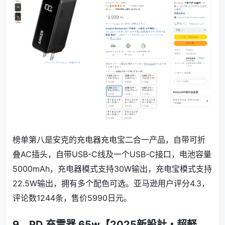
榜单第八是
安克的充电器充电宝二合一产品，自带可折
叠AC插头，自带USB-C线及一个USB-C接口，电池容量
5000mAh，充电器模式支持30W输出，充电宝模式支持
22.5W输出，拥有多个配色可选。
亚马逊用户评分4.3，
评论数
1244
条，售价
5990
日元。
9、
PD 充電器 65w【2025新設計・超軽