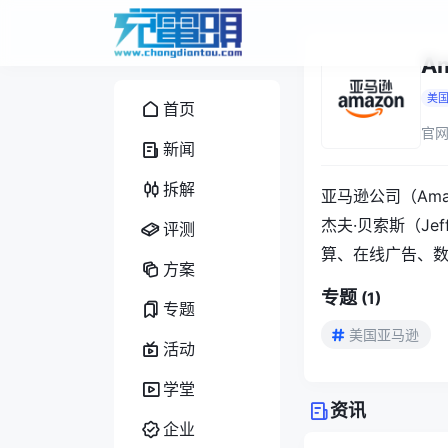
A
美
首页
官网
新闻
拆解
亚马逊公司（Am
杰夫·贝索斯（Je
评测
算、在线广告、
方案
专题
(
1
)
专题
美国亚马逊
活动
学堂
资讯
企业