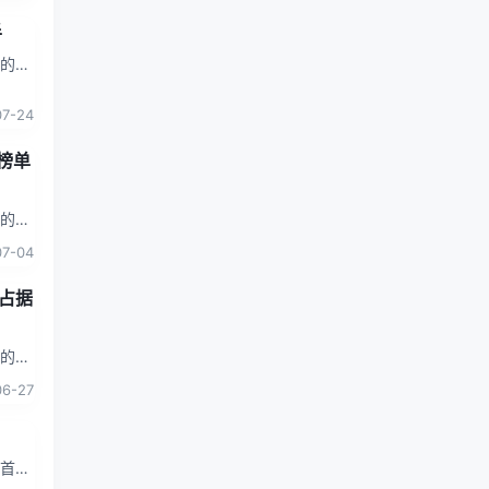
半
靠的产
者购
07-24
榜单
捷的购
。以
07-04
旧占据
捷的购
。以
06-27
榜首。