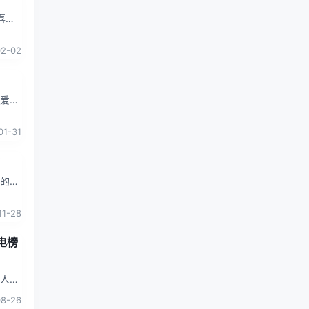
次，
02-02
喜爱，
充电
01-31
？
靠的产
者购
11-28
电榜
。人口
及程
08-26