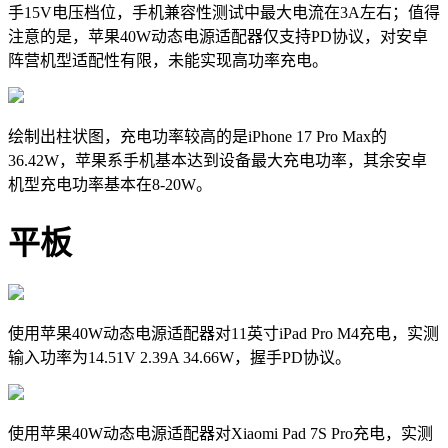
手15V电压档位，手机兼容性测试中最大电流在3A左右；
值得
注意的是，苹果40W动态电源适配器仅支持PD协议，对安卓
阵营机型适配性有限，未能实现高功率充电。
绘制出柱状图，充电功率较高的是iPhone 17 Pro Max的
36.42W，苹果系手机基本达到设备最大充电功率，其余安卓
机型充电功率基本在8-20W。
平板
使用
苹果40W动态电源适配器对11英寸iPad Pro M4充电，实测
输入功率为14.51V 2.39A 34.66W，握手PD协议。
使用
苹果40W动态电源适配器对Xiaomi Pad 7S Pro充电，实测