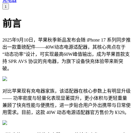
充电器
1
前言
2025年9月10日，苹果秋季新品发布会随 iPhone 17 系列同步推
出一款重磅配件——40W动态电源适配器，其核心亮点在于
“动态功率”设计，可实现最高60W峰值输出，成为苹果首款支
持 SPR AVS 协议的充电器，为旗下设备快充体验带来新突
破。
对比苹果现有充电器家族，该适配器在核心参数上有明显升级
—— 功率密度与轻量化表现显著提升，更小体积与更轻重量
兼顾了快充性能与便携性，进一步贴合用户外出携带与日常使
用需求。目前，这款 40W 动态电源适配器官方售价为 ¥329。