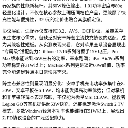
器家族的性能新标杆。其60W峰值输出、1.01功率密度与80g
轻量化设计，不仅在核心参数上碾压同档位产品，更兼顾了快
充性能与便携性，329元的定价也贴合其旗舰定位。
协议层面，适配器仅支持PD3.2、AVS、DCP协议，虽覆盖苹
果生态核心需求，但缺乏对安卓阵营主流快充协议的适配，成
为其兼容性短板。从实测表现来看，它对苹果全系设备展现出
“专属级”适配能力：iPhone 17/16系列可握手15V电压，Pro
Max版本能达到36W左右的功率，基本跑满；iPad Air/Pro系列
功率稳定在31W以上；MacBook系列更是逼近60W峰值，功率
完全能满足轻薄本日常快充需求。
跨生态兼容性则呈现明显分化：安卓手机充电功率多集中在8-
20W，安卓平板在6-15W，均未能发挥高功率优势；但对掌机
和非苹果轻薄本表现亮眼，不仅能为微星MSI CLAW、拯救者
Legion GO等掌机提供超53W快充，还能稳定激活Switch 2 TV
模式，多数Windows轻薄本功率也能维持在51W以上，展现出
对PD协议设备的广泛适配能力。