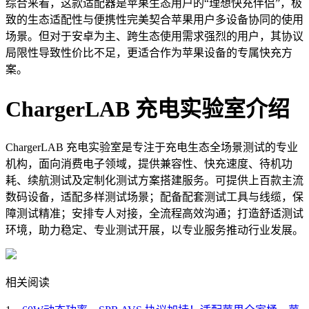
综合来看，这款适配器是苹果生态用户的“理想快充伴侣”，极
致的生态适配性与便携性完美契合苹果用户多设备协同的使用
场景。但对于安卓为主、跨生态使用需求强烈的用户，其协议
局限性导致性价比不足，更适合作为苹果设备的专属快充方
案。
ChargerLAB 充电实验室介绍
ChargerLAB 充电实验室是专注于充电生态全场景测试的专业
机构，面向消费电子领域，提供兼容性、快充速度、待机功
耗、续航测试及定制化测试方案搭建服务。可提供上百款主流
数码设备，适配多样测试场景；配备配套测试工具与线缆，保
障测试精准；安排专人对接，全流程高效沟通；打造舒适测试
环境，助力稳定、专业测试开展，以专业服务推动行业发展。
相关阅读