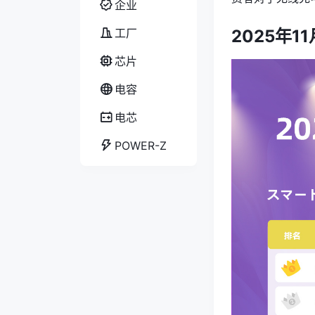
企业
工厂
2025年
芯片
电容
电芯
POWER-Z