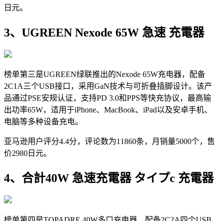
日元。
3、UGREEN Nexode 65W 急速 充電器
榜单第三是UGREEN绿联推出的Nexode 65W充电器，配备
2C1A三个USB接口，采用GaN技术与可折叠插脚设计。该产
品通过PSE安规认证，支持PD 3.0和PPS等快充协议，最高输
出功率65W，适用于iPhone、MacBook、iPad以及安卓手机、
电脑等多种设备充电。
亚马逊用户评分4.4分，评论数为11860条，月销量5000个，售
价2980日元。
4、合計40W 急速充電器 タイプc 充電器
榜单第四是TOPADRE 40W多口充电器，配备2C2A四个USB