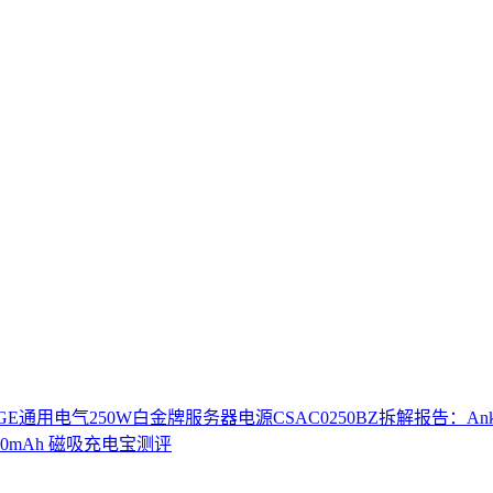
E通用电气250W白金牌服务器电源CSAC0250BZ
拆解报告：Anke
000mAh 磁吸充电宝测评