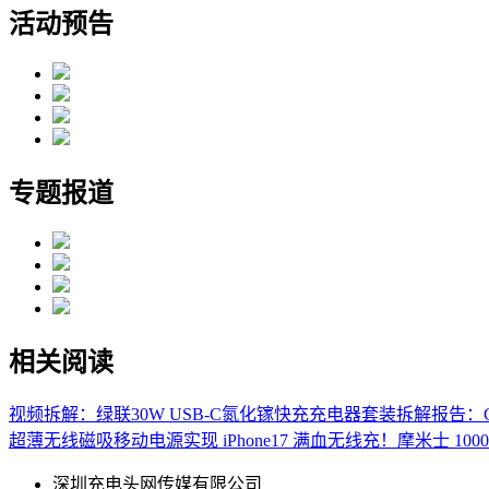
活动预告
专题报道
相关阅读
视频拆解：绿联30W USB-C氮化镓快充充电器套装
拆解报告：G
超薄无线磁吸移动电源
实现 iPhone17 满血无线充！摩米士 10
深圳充电头网传媒有限公司