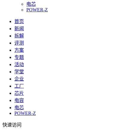
电芯
POWER-Z
首页
新闻
拆解
评测
方案
专题
活动
学堂
企业
工厂
芯片
电容
电芯
POWER-Z
快速访问