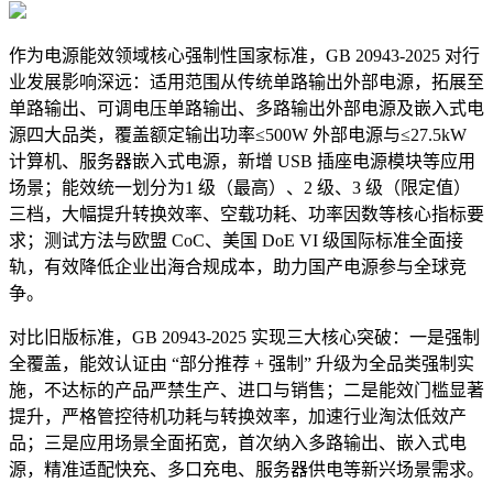
作为电源能效领域核心强制性国家标准，GB 20943-2025 对行
业发展影响深远：适用范围从传统单路输出外部电源，拓展至
单路输出、可调电压单路输出、多路输出外部电源及
嵌入式电
源
四大品类，覆盖额定输出功率≤500W 外部电源与≤27.5kW
计算机、服务器嵌入式电源，新增 USB 插座电源模块等应用
场景；能效统一划分为1 级（最高）、2 级、3 级（限定值）
三档，大幅提升转换效率、空载功耗、功率因数等核心指标要
求；测试方法与欧盟 CoC、美国 DoE VI 级国际标准全面接
轨，有效降低企业出海合规成本，助力国产电源参与全球竞
争。
对比旧版标准，GB 20943-2025 实现三大核心突破：一是强制
全覆盖，能效认证由 “部分推荐 + 强制” 升级为全品类强制实
施，不达标的产品严禁生产、进口与销售；二是能效门槛显著
提升，严格管控待机功耗与转换效率，加速行业淘汰低效产
品；三是应用场景全面拓宽，首次纳入
多路输出
、嵌入式电
源，精准适配快充、多口充电、服务器供电等新兴场景需求。