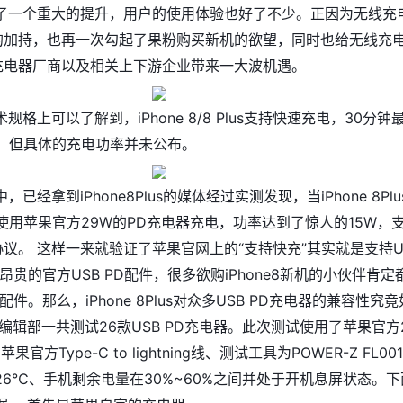
了一个重大的提升，用户的使用体验也好了不少。正因为无线充
快充的加持，也再一次勾起了果粉购买新机的欲望，同时也给无线充
D充电器厂商以及相关上下游企业带来一大波机遇。
格上可以了解到，iPhone 8/8 Plus支持快速充电，30分钟
量。但具体的充电功率并未公布。
已经拿到iPhone8Plus的媒体经过实测发现，当iPhone 8Plu
使用苹果官方29W的PD充电器充电，功率达到了惊人的15W，
充协议。 这样一来就验证了苹果官网上的“支持快充”其实就是支持U
昂贵的官方USB PD配件，很多欲购iPhone8新机的小伙伴肯定
件。那么，iPhone 8Plus对众多USB PD充电器的兼容性究竟
编辑部一共测试26款USB PD充电器。此次测试使用了苹果官方
果官方Type-C to lightning线、测试工具为POWER-Z FL00
6℃、手机剩余电量在30%~60%之间并处于开机息屏状态。下