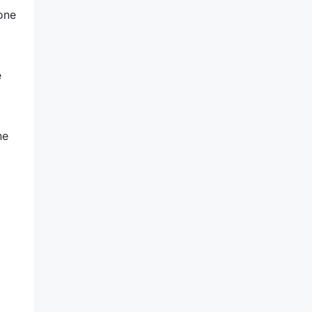
one
e
ne