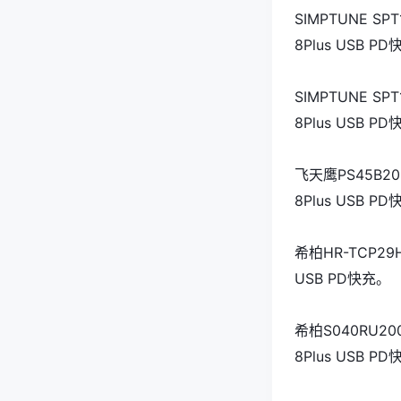
SIMPTUNE SP
8Plus USB P
SIMPTUNE SP
8Plus USB P
飞天鹰PS45B20
8Plus USB P
希柏HR-TCP29H
USB PD快充。
希柏S040RU20
8Plus USB P