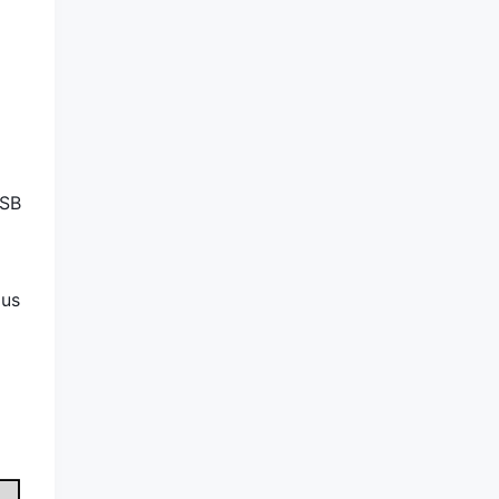
SB
us