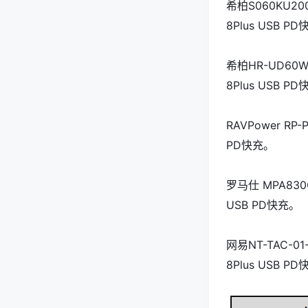
希柏S060KU20
8Plus USB P
希柏HR-UD60W
8Plus USB P
RAVPower RP
PD快充。
罗马仕 MPA830Q
USB PD快充。
网易NT-TAC-01
8Plus USB P