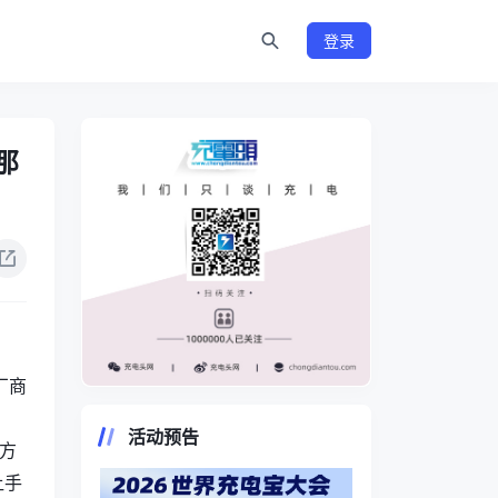
登录
那
厂商
https://www.chongdiantou.com/
活动预告
电方
让手