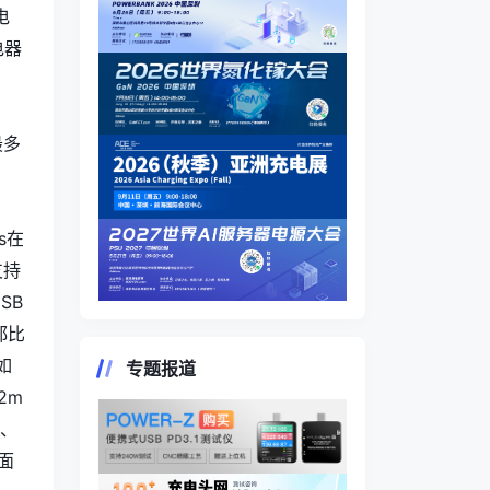
电
电器
最多
s在
支持
SB
都比
如
专题报道
2m
1、
面