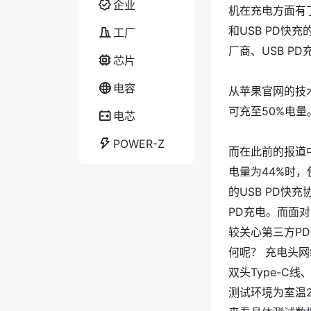
企业
机在充电方面有
和USB PD
工厂
厂商、USB P
芯片
电容
从苹果官网的技术规
可充至50%电
电芯
POWER-Z
而在此前的报道中，
电量为44%时，
的USB PD快
PD充电。而面对
较关心第三方PD配
何呢？ 充电头网
双头Type-C线、苹
测试环境为室温2