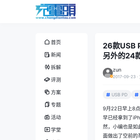
首页
26款USB
另外的24
新闻
拆解
zun
2017-09-23
·
评测
方案
USB PD
专题
9月22日早上8点
活动
早已经拿到了iP
然，小编也是如此。
学堂
面做出了空前的