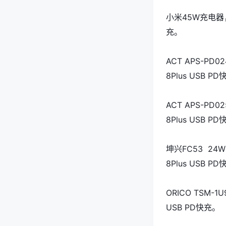
小米45W充电器，9.
充。
ACT APS-PD0
8Plus USB P
ACT APS-PD0
8Plus USB P
坤兴FC53 24W
8Plus USB P
ORICO TSM-1
USB PD快充。