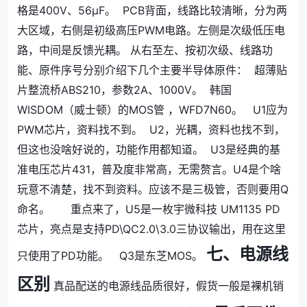
格是400V、56μF。
PCB背面，线路比较清晰，分为两
大区域，右侧是初级高压PWM电路。左侧是次级低压电
路，中间是反馈光耦。 从右至左、按初次级、线路功
能、原件序号分别介绍下几个主要半导体原件：
超薄贴
片整流桥ABS210，参数2A、1000V。
韩国
WISDOM（威士顿）的MOS管 ，WFD7N60。
U1应为
PWM芯片，资料找不到。
U2，光耦，资料也找不到，
但这也没啥好说的，功能作用都知道。
U3是经典的基
准电压芯片431，普及度非常高，无需赘言。U4是个啥
玩意不清楚，找不到资料。应该不是三极管，否则要用Q
命名。
重点来了，U5是一枚宇微科技 UM1135 PD
芯片，亮点是支持PD\QC2.0\3.0三协议输出，用在这里
七、电源线
只使用了PD功能。
Q3是东芝MOS。
区别
真品配送的电源线品质很好，假货一般是裸机销