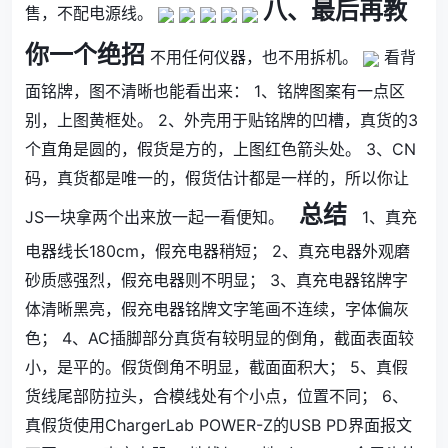
八、最后再教
售，不配电源线。
你一个绝招
不用任何仪器，也不用拆机。
看背
面铭牌，图不清晰也能看出来： 1、铭牌图案有一点区
别，上图黄框处。 2、外壳用于贴铭牌的凹槽，真货的3
个直角是圆的，假货是方的，上图红色箭头处。 3、CN
码，真货都是唯一的，假货估计都是一样的，所以你让
总结
JS一块拿两个出来放一起一看便知。
1、真充
电器线长180cm，假充电器稍短； 2、真充电器外观磨
砂质感强烈，假充电器则不明显； 3、真充电器铭牌字
体清晰黑亮，假充电器铭牌文字笔画不连续，字体偏灰
色； 4、AC插脚部分真货有较明显的倒角，截面表面较
小，是平的。假货倒角不明显，截面面积大； 5、真假
货线尾部防拉头，合模线处有个小点，位置不同； 6、
真假货使用ChargerLab POWER-Z的USB PD界面报文