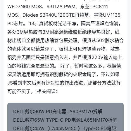
WFD7N60 MOS、63112A PWM、东芝TPC8111
MOS、Diodes SBR40U120CTE肖特基、宇微UM1135
PD芯片。 13、真货板材光洁干净，隔离严谨焊点饱满，
各处3M导热胶与3M耐高温绝缘胶纸绝缘导热良好，线
材出线口全都使用热缩管包裹处理。假货从502胶水粘合
的壳体就可以给差评了，板材上可见焊锡渣异物，散热
铝壳并无固定只是随意插入去，并且假货220V输入端上
面的地线完全是悬空的。 好了，暂时就这么多，根据情
况灵活运用即可拥有识别假货的火眼金睛了，不过如果
JS看到本文后再有针对性的作出改进，那部分方法就有
可能不灵了。 相关阅读：
DELL戴尔90W PD充电器LA90PM170拆解
DELL戴尔65W TYPE-C PD电源LA65NM170拆解
DELL戴尔45W（LA45NM150 ）Type-C PD笔记