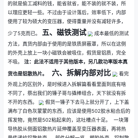
的就是偷工减料的钱，能省就省，能不装的就不装，所
以理应更轻一些。不过由于设计落后，效率低下，内部
使用了较为硕大的变压器，使得重量并没有减轻许多，
五、磁铁测试
少了5克而已。
成本最低的测试
方法，真货内部由于使用的是铁质屏蔽罩，所以在这侧
的外壳上放上一块小磁铁会被吸住，假货是铝质，完全
不吸。
注：此法不适用于其他版本，另几款功率版本真
六、拆解内部对比
货也是铝散热片。
看完
外观上的区别外，是时候进入拆解篇看看里面到底有啥
不同了，祭出我们的锤子哥与撬棒组合，天下就没有拆
不开的东西。
假货一锤子下去马上就分开了，上下盖
满布了白色灰蒙蒙的东西，应该是使用502胶水粘合后的
挥发物，竟然是502粘起来的，这吐槽点十足。
一块薄
导热胶从侧面铝散热片延伸覆盖至变压器表面，再将热
量传递给铝散热壳。
部件分解一览，塑胶外壳、铝制散