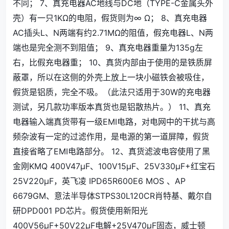
不同； 7、真充电器AC地线与DC地（TYPE-C金属头外
壳）有一只1KΩ的电阻，假货则为∞ Ω； 8、真充电器
AC插头L、N两端有约2.71MΩ的阻值，假充电器L、N两
端也是完全测不到阻值； 9、真充电器重量为135g左
右，比假充电器重； 10、真货内部由于使用的是铁质屏
蔽罩，所以在这侧的外壳上放上一块小磁铁会被吸住，
假货是铝质，完全不吸。（此法只适用于30W的充电器
测试，另几款功率版本真货也是铝散热片。） 11、真充
电器输入端真货带有一级EMI电路，对电网中的干扰与高
频杂波有一定的过滤作用，是电源的第一道屏障，假货
直接省略了EMI电路部分。 12、真货滤波电容使用了黑
金刚KMQ 400V47μF、100V15μF、25V330μF+红宝石
25V220μF，英飞凌 IPD65R600E6 MOS 、AP
6679GM、意法半导体STPS30L120CR肖特基、戴尔自
研DPD001 PD芯片。假货使用新阳光
400V56μF+50V22μF电解+25V470μF固态，威士顿