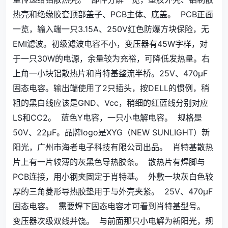
热壳和绝缘胶套顶部盖子、PCB主体、底盖。
PCB正面
一览，输入端一只3.15A、250V红色防爆方块保险，无
EMI滤波。初级滤波电容不小，变压器有45W字样，对
于一只30W的电源，余量较为充裕，可降低发热量。右
上角一小块铝散热片和肖特基整流半桥。25V、470μF
固态电容。输出端使用了2只插头，按DELL的惯例，稍
粗的黑白线应该是GND、Vcc，稍细的红蓝线分别对应
LS和CC2。
蓝色Y电容，一只小电解电容。
规格是
50V、22μF。品牌logo是XYG（NEW SUNLIGHT）新
阳光，广州市海者电子科技有限公司出品。
肖特基散热
片上有一片较薄的灰黑色导热胶条。
散热片有焊脚与
PCB连接，用小钢夹固定于肖特基。
外敷一块灰白色较
厚的三角菱形导热胶垫用于与外壳夹紧。
25V、470μF
固态电容。
需要焊下固态电容才可看到肖特基型号。
变压器次级双线并饶。
与前面那只小电解为新阳光，规