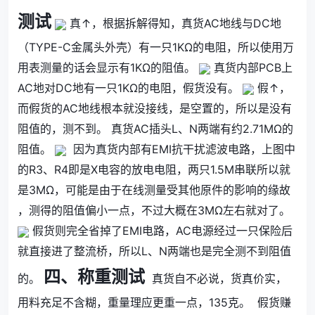
测试
真↑，根据拆解得知，真货AC地线与DC地
（TYPE-C金属头外壳）有一只1KΩ的电阻，所以使用万
用表测量的话会显示有1KΩ的阻值。
真货内部PCB上
AC地对DC地有一只1KΩ的电阻，假货没有。
假↑，
而假货的AC地线根本就没接线，是空置的，所以是没有
阻值的，测不到。 真货AC插头L、N两端有约2.71MΩ的
阻值。
因为真货内部有EMI抗干扰滤波电路，上图中
的R3、R4即是X电容的放电电阻，两只1.5M串联所以就
是3MΩ，可能是由于在线测量受其他原件的影响的缘故
，测得的阻值偏小一点，不过大概在3MΩ左右就对了。
假货则完全省掉了EMI电路，AC电源经过一只保险后
就直接进了整流桥，所以L、N两端也是完全测不到阻值
四、称重测试
的。
真货自不必说，货真价实，
用料充足不含糊，重量理应更重一点，135克。
假货赚