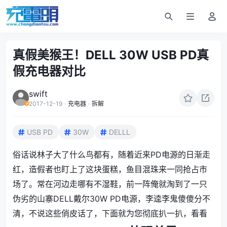
真假美猴王！DELL 30W USB PD真
假充电器对比
swift
2017-12-19
·
充电器
·
拆解
USB PD
30W
DELLL
俗话说林子大了什么鸟都有，随着近来PD电源的日渐走
红，造假者也盯上了这块蛋糕，鱼目混珠来一同抢占市
场了。常在河边走哪有不湿鞋，前一阵俺就淘到了一只
伪劣的山寨DELL戴尔30W PD电源，李逵李鬼傻傻分不
清，不说这些俏皮话了，下面就为您彻底扒一扒，看看