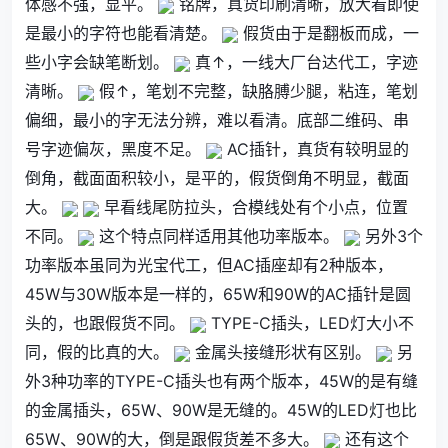
体感不强，显平。
铭牌，真货印刷清晰，放大看即使
是最小的字符也能看清楚。
假货由于是翻板而成，一
些小字会缺笔断划。
真↑，一线大厂台达代工，字迹
清晰。
假↑，笔划不完整，缺胳膊少腿，粘连，笔划
偏细，最小的字无法分辨，难以看清。底部二维码、串
号字迹偏灰，黑度不足。
AC插针，真货有较明显的
倒角，截面面积较小，是平的，假货倒角不明显，截面
大。
早看线尾防拉头，合模线处有个小点，位置
不同。
这个特点同样适用其他功率版本。
另外3个
功率版本虽同为光宝代工，但AC插座却有2种版本，
45W与30W版本是一样的，65W和90W的AC插针是圆
头的，也跟假货不同。
TYPE-C插头，LED灯大小不
同，假的比真的大。
金属头接缝形状有区别。
另
外3种功率的TYPE-C插头也有两个版本，45W的是有缝
的金属插头，65W、90W是无缝的。45W的LED灯也比
65W、90W的大，倒是跟假货差不多大。
还有这个