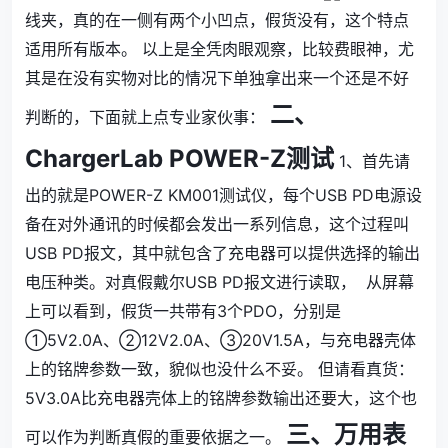
线夹，真的在一侧有两个小凹点，假货没有，这个特点
适用所有版本。 以上是全凭肉眼观察，比较费眼神，尤
其是在没有实物对比的情况下单独拿出来一个还是不好
二、
判断的，下面就上点专业家伙事：
ChargerLab POWER-Z测试
1、首先请
出的就是POWER-Z KM001测试仪，每个USB PD电源设
备在对外通讯的时候都会发出一系列信息，这个过程叫
USB PD报文，其中就包含了充电器可以提供选择的输出
电压种类。对真假戴尔USB PD报文进行读取，
从屏幕
上可以看到，假货一共带有3个PDO，分别是
①5V2.0A、②12V2.0A、③20V1.5A，与充电器壳体
上的铭牌参数一致，貌似也没什么不妥。 但请看真货：
5V3.0A比充电器壳体上的铭牌参数输出还要大，这个也
三、万用表
可以作为判断真假的重要依据之一。