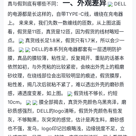
一、外观差异
真与假到底有哪些不同：
DELL
的电源都是长这样的，自带TYPE-C线，缠绕在充电器
上。 来来来，我们先数一数缠线的匝数，从上图这面
看，假货是11匝，真货是12匝，因为假货的线材略短一
点。
真货线长足1.8米，假货只有1.7米，所以会少一
匝。
DELL的本系列充电器都套有一层透明防护
膜，真品的膜较薄，粘性足，反复揭开、重贴的话基本
依然如初，与外壳粘的比较紧密，会映出外壳上的粗磨
砂纹理，在绕线部位会出现较明显的痕迹，假货膜厚，
粘性差，揭几次后就粘不紧了，难以透出外壳的磨砂质
感，通透度变差，如上图。
假货线不够长，约短
10cm。
膜全部揭去，真货外壳颜色乌黑亮泽，磨
砂质感强烈，DELL的logo清晰，假货外壳颜色有些发
灰，不够黝黑，灰突突的感觉，估计是再生料，磨砂感
也不强，发乌，logo印记凹痕略浅，边缘锐度不足，立