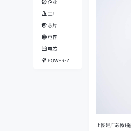
企业
工厂
芯片
电容
电芯
POWER-Z
上图是广芯微1拖