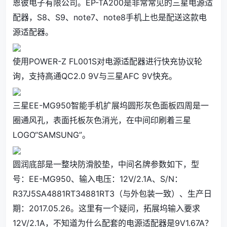
恩彼电子有限公司。EP-TA200是非常常见的三星电源适
配器，S8、S9、note7、note8手机上也是配送这款电
源适配器。
使用POWER-Z FL001S对电源适配器进行快充协议轮
询，支持高通QC2.0 9V与三星AFC 9V快充。
三星EE-MG950智能手机扩展坞圆形灰色面板四周是一
圈通风孔，表面托板灰色消光，在中间印刷着三星
LOGO“SAMSUNG”。
圆润底部是一整块防滑胶垫，中间名牌参数如下，型
号：EE-MG950、输入电压：12V/2.1A、S/N：
R37J5SA4881RT34881RT3（与外包装一致）、生产日
期：2017.05.26。这里有一个疑问，拓展坞输入要求
12V/2.1A，不知道为什么配套的电源适配器是9V1.67A？