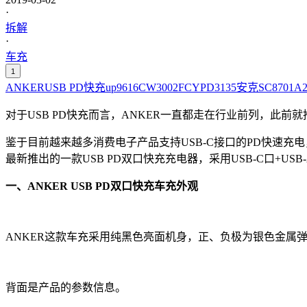
·
拆解
·
车充
1
ANKER
USB PD
快充
up9616
CW3002F
CYPD3135
安克
SC8701
A2
对于USB PD快充而言，ANKER一直都走在行业前列，此前
鉴于目前越来越多消费电子产品支持USB-C接口的PD快速充电
最新推出的一款USB PD双口快充充电器，采用USB-C口+
一、ANKER USB PD双口快充车充外观
ANKER这款车充采用纯黑色亮面机身，正、负极为银色金属弹片
背面是产品的参数信息。