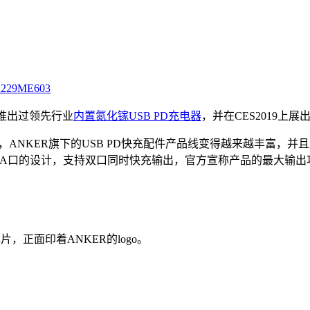
229
ME603
就推出过领先行业
内置氮化镓USB PD充电器
，并在CES2019上展
，ANKER旗下的USB PD快充配件产品线变得越来越丰富，
USB-A口的设计，支持双口同时快充输出，官方宣称产品的最大输
，正面印着ANKER的logo。