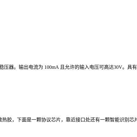
稳压器。输出电流为 100mA 且允许的输入电压可高达30V。具有几个
涂有散热胶，下面是一颗协议芯片，靠近接口处还有一颗智能识别芯