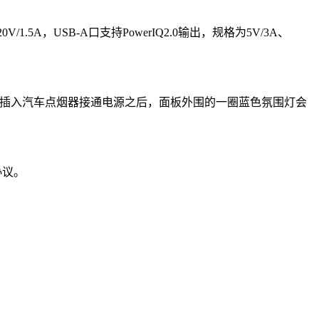
0V/1.5A，USB-A口支持PowerIQ2.0输出，规格为5V/3A、
。在插入汽车点烟器接通电源之后，面板外围的一圈蓝色氛围灯会
协议。