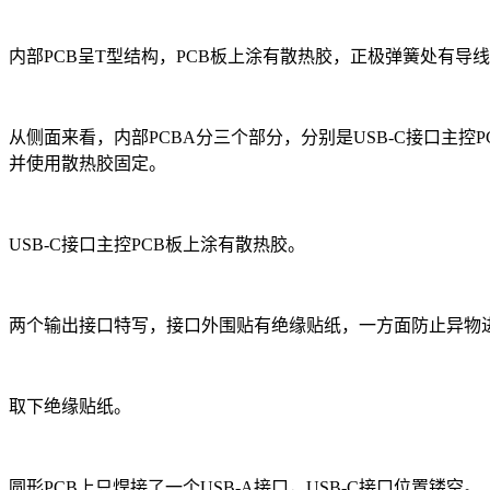
内部PCB呈T型结构，PCB板上涂有散热胶，正极弹簧处有导
从侧面来看，内部PCBA分三个部分，分别是USB-C接口主控
并使用散热胶固定。
USB-C接口主控PCB板上涂有散热胶。
两个输出接口特写，接口外围贴有绝缘贴纸，一方面防止异物
取下绝缘贴纸。
圆形PCB上只焊接了一个USB-A接口，USB-C接口位置镂空。