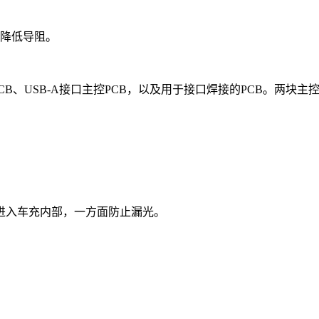
线降低导阻。
PCB、USB-A接口主控PCB，以及用于接口焊接的PCB。两
进入车充内部，一方面防止漏光。