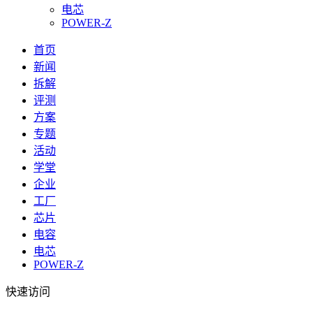
电芯
POWER-Z
首页
新闻
拆解
评测
方案
专题
活动
学堂
企业
工厂
芯片
电容
电芯
POWER-Z
快速访问