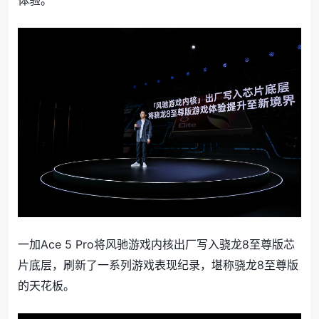
体验。
一加Ace 5 Pro将风驰游戏内核出厂写入骁龙8至尊版芯
片底层，刷新了一系列游戏表现纪录，堪称骁龙8至尊版
的天花板。