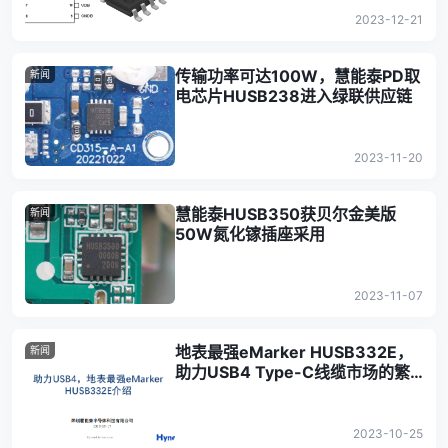
2023-12-21
传输功率可达100W，慧能泰PD取
新闻
电芯片HUSB238进入绿联供应链
2023-11-20
慧能泰HUSB350获贝尔金美版
新闻
50W氮化镓插座采用
2023-11-07
地表最强eMarker HUSB332E，
新闻
助力USB4 Type-C线缆市场的繁
荣发展
2023-10-25