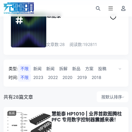
慧能泰
文章数:
28
阅读数:
192811
类型
:
不限
新闻
新闻
拆解
新品
方案
投稿
快充
数据线
研讨会
事件
公告
数据
时间
:
不限
2023
2022
2020
2019
2018
共有28篇文章
按默认排序
慧能泰 HP1010 | 业界首款图腾柱
新闻
PFC 专用数字控制器震撼来袭！