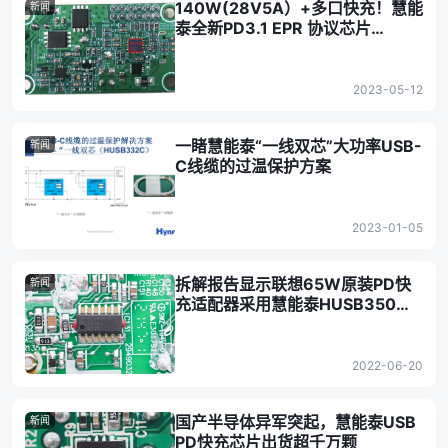
140W(28V5A）+多口快充！慧能
新闻
泰全新PD3.1 EPR 协议芯片
HUSB362重磅推出
2023-05-12
一睹慧能泰“一线双芯”大功率USB-
新闻
C线缆的过温保护方案
2023-01-05
拆解报告显示联想65W原装PD快
新闻
充适配器采用慧能泰HUSB350协
议芯片
2022-06-20
国产半导体异军突起，慧能泰USB
新闻
PD快充芯片出货超千万颗