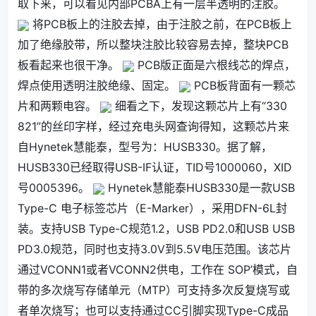
取下来，可以看见内部PCBA上有一层半透明的注胶。
将PCB板上的注胶去掉，由于注胶之前，在PCB板上
加了绝缘胶带，所以整块注胶比较容易去掉，整块PCB
板看起来也很干净。
PCB版正面是六根线芯的焊点，
焊点使用透明注胶绝缘、固定。
PCB板背面有一颗芯
片和两颗电容。
细看之下，发现这颗芯片上有“330
821”的丝印字样，经过充电头网查询得知，这颗芯片来
自Hynetek慧能泰，型号为：HUSB330。据了解，
HUSB330已经取得USB-IF认证，TID号1000060，XID
号0005396。
Hynetek慧能泰HUSB330是一款USB
Type-C 电子标签芯片（E-Marker），采用DFN-6L封
装。支持USB Type-C规范1.2，USB PD2.0和USB USB
PD3.0规范，同时也支持3.0V到5.5V电压范围。该芯片
通过VCONN1或者VCONN2供电，工作在 SOP’模式，自
带的多次烧写存储单元（MTP）可支持多次反复烧写或
者单次烧写；也可以支持通过CC引脚实现Type-C成品