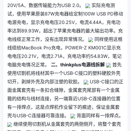
20V/5A、数据传输能力为USB 2.0。
实际充电测
试，使用苹果原装87W充电器给定制100W USB PD移动
电源充电，显示充电电压20.25V，电流4.44A，充电功
率达到89.93W，超出了苹果充电器的最大输出功率。充
电线缆正常工作，没有出现异常情况。
同样使用这根
线缆给MacBook Pro充电，POWER-Z KM001C显示充
电电压20.21V，电流2.71A，充电功率约54.83W，笔记
电脑充电情况正常。
二、thinkplus电源线拆解
首先
使用切割机将线材其中一个USB-C接口的塑料硬胶外壳
切开，剥掉外壳及内部注塑的软胶。
USB-C接口的正
面金属套壳有一条扣合缝隙，金属套壳尾部有一个金属
箍的结构与线材连接，另一端靠近USB-C连接器的位置
有一排焊点，这是点焊机作业留下的痕迹，保证金属套
壳与USB-C连接器可靠连接。
背面同样有一排焊点。
继续使用切割机从金属套壳的两侧侧开，将整个套壳