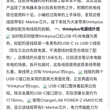
发现，这款充电器的用料和做工都非常不错。 其实这款
产品除了充电器本身比较具有特色之外，附赠的充电线
缆也是用料十足。小编经过简单的上手体验，发现这根
线缆带有E-Marker芯片。接下来就为大家带来thinkplus
电源标配充电线缆的拆解。
一、thinkplus电源线外观
当时购买的联想thinkplus口红USB PD充电器为黑
色，标配的是线缆是一条黑色的USB-C to USB-C线缆
（现在又出白色款电源，不清楚线材是否也增加了配
色）。这根线的长度在1.8米左右，比较适合笔记本电脑
充电的场景。拆开包装时，这条线缆使用皮质束线带捆
扎着，束线带上印有“thinkplus”的logo。
线缆的两个
USB-C接口处采用的是高光亮面处理，正反两面均有
“thinkplus”的logo。
USB-C接口整体看起来比较
短，除去金属的USB-C接口部分，实际测量长度约为
17.78mm。
使用ChargerLAB POWER-Z KM001C检
测，显示该线缆带有E-Marker芯片，电力传输能力为