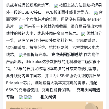
头或者成品线缆系统烧写。
按照上述方法继续拆解另
外一段的USB-C接口，PCB板正面排线非常整齐。
背
面预留了一个六角芯片的位置，但是没有看到E-Marker
芯片。
再来看一下线材的横截面，很容易看得出六根
线性的线径大小，线芯外围是金属屏蔽层。
线材部分
一览，从左至右分别是最外层塑料外被、金属屏蔽网、
锡纸屏蔽层、抗拉纤维、抗拉尼龙线、六根数据及电力
线芯。
全部拆解完毕。
充电头网拆解总结
作为附件
产品出现，thinkplus这条数据线的用料和做工确实很不
错，1.8米的长度足够笔记本电脑的日常充电使用需求。
此外线材内置中国芯，并且为USB-IF协会认证的高质量
E-Marker芯片，满足设备大功率充充电的需求，搭配
65W的充电器使用，充电性能有保障。
充电头网精选
专题：
相关阅读：