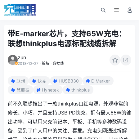
带E-marker芯片，支持65W充电：
联想thinkplus电源标配线缆拆解
zun
2018-12-27
·
拆解
·
数据线
联想
快充
HUSB330
E-Marker
慧能泰
Hynetek
thinkplus
前不久联想推出了一款
thinkplus口红电源
，外观非常的
修长、小巧，并且支持USB PD快充，拥有最大65W的输
出功率，可以用来充笔记本、平板、手机等多种数码设
备，受到了广大用户的关注、喜爱。充电头网通过拆解