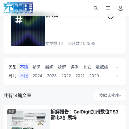
雷电3
文章数:
14
阅读数:
102598
类型
:
不限
新闻
新闻
拆解
评测
其它
数据线
数据线
扩展坞
时间
:
不限
2024
2023
2022
2021
2020
2019
2017
2016
共有14篇文章
按默认排序
拆解报告：CalDigit加州数位TS3
拆解
雷电3扩展坞