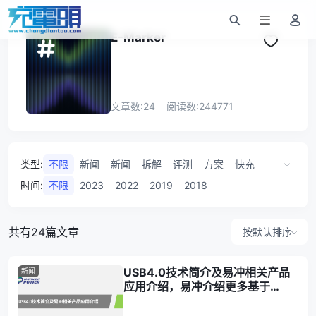
E-Marker
文章数:
24
阅读数:
244771
类型
:
不限
新闻
新闻
拆解
评测
方案
快充
数据线
研讨会
事件
活动回顾
数据线
时间
:
不限
2023
2022
2019
2018
POWER-Z
展会
数据
共有24篇文章
按默认排序
USB4.0技术简介及易冲相关产品
新闻
应用介绍，易冲介绍更多基于
USB4开发的特设功能