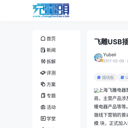
首页
飞雕USB
新闻
Yubeii
拆解
2017-02-09
·
评测
插线板
方案
上海飞雕电器
专题
商，主营产品涉
暖电器产品等等
活动
做线下营销的普
学堂
模 块，正式加