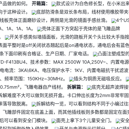
产品做的如何。
开箱篇：
款式设计为白色修长型，在
小米
出
向于这种设计。
底部防滑条是双长条布局，线材使用橡胶带夹
线板壳体正面磨砂设计，两侧是光滑的镜面手感丝滑。
4个U
A、1A、1A、1A。
壳体正面下方突起于壳体的是飞雕品牌
o。
开关手感类似墙插面板，光滑的跷板开关个头比较大手指
表面平整时是off关闭状态翘起后是on通电状态，通电后会有蓝
条下面印刷有合格证、生产日期、厂家电话。
凸面注塑成型
-F413BU4、技术参数：MAX 2500W 10A,250V~、内置电
电电流：3KA\6KA、电压保护水平：1KV、内置电磁抗干扰滤波
F、频率范围：150KHz~30MHz。
插头为铜质无磁吸反应。
x0.75mm²，飞雕电器自产线材。
拆解篇：
底壳无超声波焊接
拆解难度不大可以做到无损开盒。卡口伸出长度为2mm非常牢固
摔落导致脱离。
拆解结构一览，可以看到结构不同于小编过往
，飞雕部件固定在底盖上面，而其他插线板则多数都是固定在面
后可以看到安全门模块。
面壳上拿下3个儿童安全门。
安
紧起到抵御外物入侵效果。
开关与电源指示灯部分。
AC插