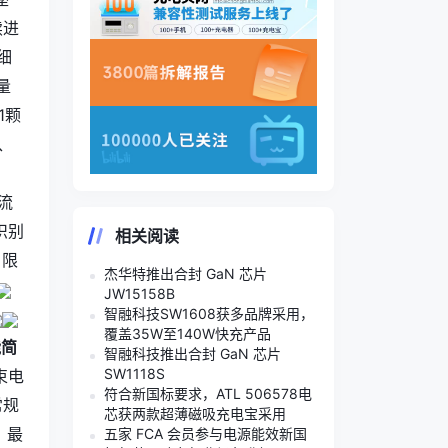
续进
细
量
1颗
、
限流
识别
相关阅读
 限
杰华特推出合封 GaN 芯片
JW15158B
智融科技SW1608获多品牌采用，
覆盖35W至140W快充产品
能简
智融科技推出合封 GaN 芯片
SW1118S
束电
符合新国标要求，ATL 506578电
常规
芯获两款超薄磁吸充电宝采用
，最
五家 FCA 会员参与电源能效新国