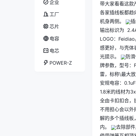
企业
带大家看看这款
各家插线板都趋
工厂
机身两侧。
插
芯片
输出标识为 2.4
电容
LOGO：Feidia
感更好，与壳体
电芯
光提示。
防滑
POWER-Z
牌参数，型号：FD
雷，标称\最大放
安规电容：0.1u
1.8米的线材为3
全由卡扣扣合，
不用担心会以外
解的多个插线板
内。
去除部件
使用弹簧互相顶