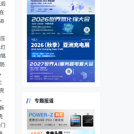
来后
在
SB
按压
色灯
的铭
源防
，
完
，
专题报道
拆
壳
全门
座