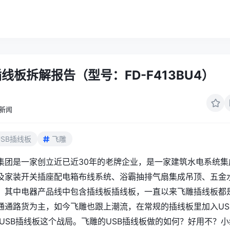
插线板拆解报告（型号：FD-F413BU4）
新闻
USB插线板
飞雕
集团是一家创立近已近30年的老牌企业，是一家建筑水电系统集
及家装开关插座配电箱布线系统、浴霸抽排气扇集成吊顶、五金
。其中电器产品线中包含插线板插线板，一直以来飞雕插线板都
通通路货为主，如今飞雕也跟上潮流，在常规的插线板里加入US
入USB插线板这个战局。飞雕的USB插线板做的如何？好用不？小