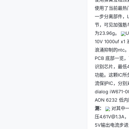
使用了当前最热
一步分离部件，L
节，可见加强筋
为23.96g。
10V 1000uf 
浪涌抑制的ntc
PCB 底部一览
识别芯片，最低45
功能。这颗IC所
流保护IC，分别
dialog iW67
AON 6232 低
测：
对其中一
压
4.61V@1.3A
，
5V输出电流步进