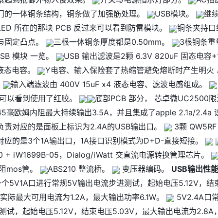
门的一体铜条结构，铜条做了加强筋处理。
USB模块。
继
ED 所在的那块 PCB 反过来可以看到防雷模块。
铜条夹持口
与固定凸点。
三根一体铜条厚度都是0.50mm。
3根铜条重
USB 模块 一览。
USB 输出滤波是2颗 6.3V 820uF 固态电容+
x1 液态电容。
Y电容、输入保险套了热缩管避免熔断时产生明火 
。
输入端滤波由 400V 15uF x4 液态电容、滤波电感组成。
，可以看到使用了红胶。
底部PCB 部分， 芯卓微UC2500
毫欧姆内阻最大持续输出3.5A，并且集成了apple 2.1a/2.4a 
负责对应的是面板上标识为2.4A的USB输出口。
3颗 QW5RF
对应的是3个1A输出口，1A接口识别模式为D+D-直接短接。
1-00 + iW1699B-05，Dialog/iWatt 交直流电源转换管理芯片。
内阻mos管。
ABS210 整流桥。
变压器编码。
USB输出性
个5V1A口进行常规5V输出电流步进测试，起始电压5.12V，结
实际最大可用电流为1.2A，最大输出功率6.1W。
5V2.4A口
测试，起始电压5.12V，结束电压5.03V，最大输出电流为2.8A