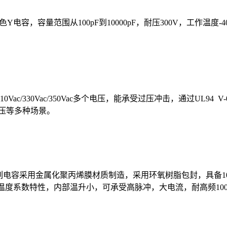
色Y电容，容量范围从100pF到10000pF，耐压300V，工作温度
310Vac/330Vac/350Vac多个电压，能承受过压冲击，通过U
压等多种场景。
电容采用金属化聚丙烯膜材质制造，采用环氧树脂包封，具备100VD
具备负温度系数特性，内部温升小，可承受高脉冲，大电流，耐高频1