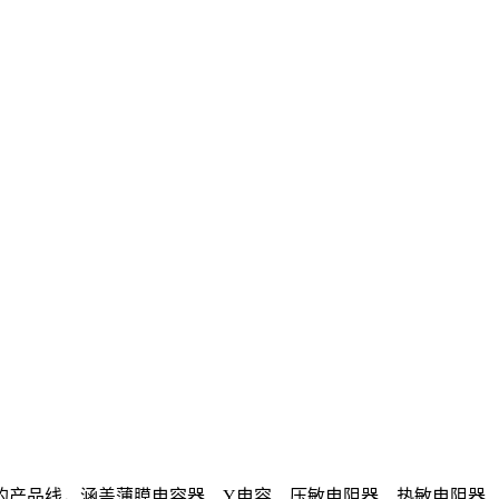
的产品线，涵盖薄膜电容器、Y电容、压敏电阻器、热敏电阻器