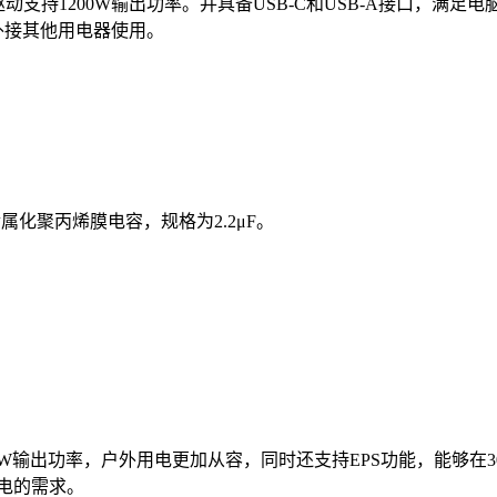
ost升维驱动支持1200W输出功率。并具备USB-C和USB-A接口，
外接其他用电器使用。
属化聚丙烯膜电容，规格为2.2μF。
持2000W输出功率，户外用电更加从容，同时还支持EPS功能，能够在
供电的需求。