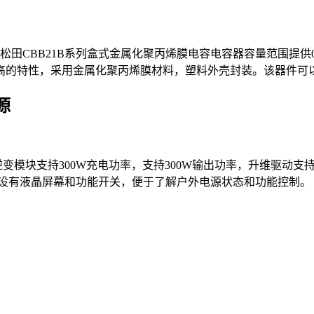
松田CBB21B系列盒式金属化聚丙烯膜电容电容器容量范围提供0.01u
高的特性，采用金属化聚丙烯膜材料，塑料外壳封装。该器件可
源
双向逆变模块支持300W充电功率，支持300W输出功率，升维驱动
身侧面设有液晶屏幕和功能开关，便于了解户外电源状态和功能控制。