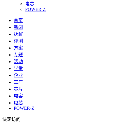
电芯
POWER-Z
首页
新闻
拆解
评测
方案
专题
活动
学堂
企业
工厂
芯片
电容
电芯
POWER-Z
快速访问