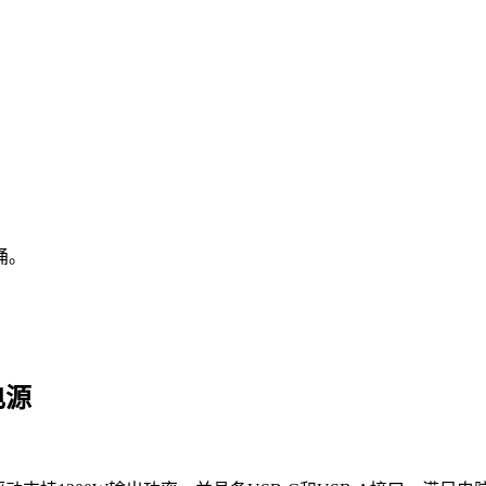
涌
。
电源