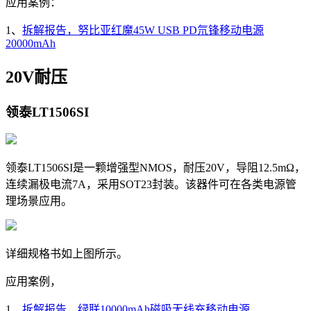
应用案例：
1、
拆解报告，努比亚红魔45W USB PD氘锋移动电源
20000mAh
20V耐压
领泰LT1506SI
领泰LT1506SI是一颗增强型NMOS，耐压20V，导阻
12.5mΩ，
连续漏极电流7A，采用SOT23封装。该器件可在各类电源管
理场景应用。
详细规格书如上图所示。
应用案例，
1、
拆解报告，绿联10000mAh磁吸无线充移动电源