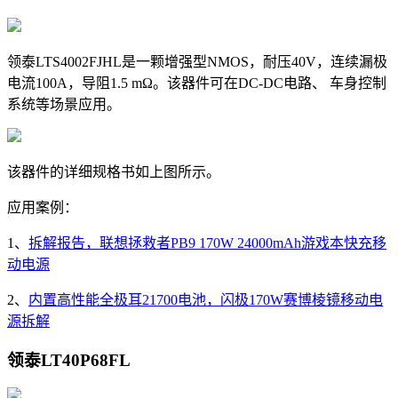
领泰LTS4002FJHL是一颗增强型NMOS，耐压40V，
连续漏极
电流
100A，导阻
1.5 mΩ。该器件可在DC-DC电路、 车身控制
系统等场景应用。
该器件的详细规格书如上图所示。
应用案例：
1、
拆解报告，联想拯救者PB9 170W 24000mAh游戏本快充移
动电源
2、
内置高性能全极耳21700电池，闪极170W赛博棱镜移动电
源拆解
领泰LT40P68FL