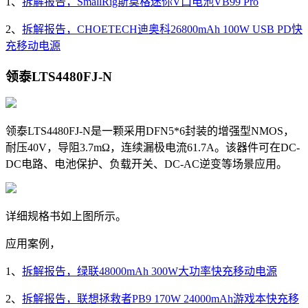
1、
拆解报告，SmallRig斯莫格迷你V口电池VB99 Pro
2、
拆解报告，CHOETECH迪奥科26800mAh 100W USB PD快
充移动电源
领泰LTS4480FJ-N
领泰LTS4480FJ-N是一颗采用
DFN5*6封装的增强型NMOS，
耐压40V，导阻3.7mΩ，连续漏极电流61.7A。该器件可在DC-
DC电路、电池保护、负载开关、DC-AC逆变等场景应用。
详细规格书如上图所示。
应用案例，
1、
拆解报告，绿联48000mAh 300W大功率快充移动电源
2、
拆解报告，联想拯救者PB9 170W 24000mAh游戏本快充移