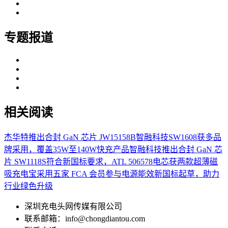
专题报道
相关阅读
杰华特推出合封 GaN 芯片 JW15158B
智融科技SW1608获多品
牌采用，覆盖35W至140W快充产品
智融科技推出合封 GaN 芯
片 SW1118S
符合新国标要求，ATL 506578电芯获两款超薄磁
吸充电宝采用
五家 FCA 会员参与电源能效新国标起草，助力
行业绿色升级
深圳充电头网传媒有限公司
联系邮箱：info@chongdiantou.com