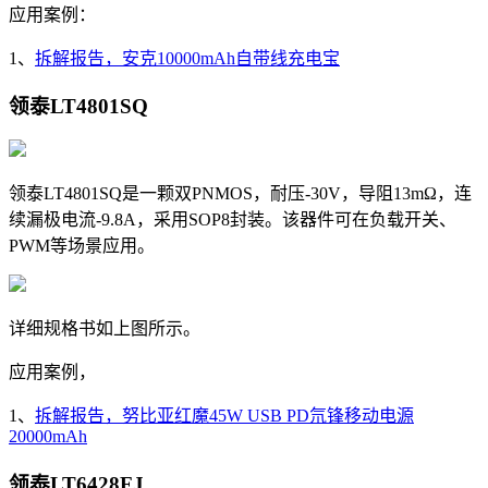
应用案例：
1、
拆解报告，安克10000mAh自带线充电宝
领泰
LT4801SQ
领泰
LT4801SQ
是一颗双PNMOS，耐压-30V，导阻13mΩ，
连
续漏极电流
-9.8A，采用
SOP8
封装。该器件可在负载开关、
PWM等场景应用。
详细规格书如上图所示。
应用案例，
1、
拆解报告，努比亚红魔45W USB PD氘锋移动电源
20000mAh
领泰LT6428FJ