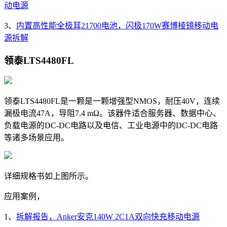
动电源
3、
内置高性能全极耳21700电池，闪极170W赛博棱镜移动电
源拆解
领泰LTS4480FL
领泰LTS4480FL是一颗
是一颗增强型NMOS，耐压40V，连续
漏极电流47A，导阻7.4 mΩ。该器件适合服务器、数据中心、
负载电源的DC-DC电路以及电信、工业电源中的DC-DC电路
等诸多场景应用。
详细规格书如上图所示。
应用案例，
1、
拆解报告，Anker安克140W 2C1A双向快充移动电源