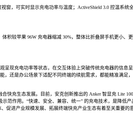
2.0 双视窗，可实时显示充电功率与温度；ActiveShield 3.0 控
积较苹果 96W 充电器缩减 30%，整体比折叠屏手机更小
能显示屏幕可直观呈现充电功率等状态，在交互体验上突破传统充电器
补能，还是办公场景下适配不同终端的续航需求，都能精准满足
生态发展。目前，安克创新推出的 Anker 智显充 Lite 10
积极示范作用。“快速、安全、兼容、统一” 的充电技术，是降
同体、促进产业规模发展、拓展终端快充产业生态有着至关重要的