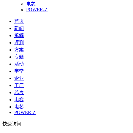
电芯
POWER-Z
首页
新闻
拆解
评测
方案
专题
活动
学堂
企业
工厂
芯片
电容
电芯
POWER-Z
快速访问