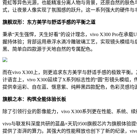
霓虹等异色光源，也能精准分离人物与背景，还原自然的肤色与质
式，让夜景人像实现了氛围感的跃升。这一系列强大的硬件与丰富的
旗舰双形：东方美学与舒适手感的平衡之道
秉承“天生强悍，天生好看”的设计理念，vivo X300 Pro
握持体验；背部运用悬浮水滴冷雕玻璃工艺，实现镜头模组与后盖
黑、简单白四款源于天地自然的专属配色。
而在vivo X300上，则更追求东方美学与舒适手感的极致平衡
计语言上，vivo X300延续了X系列标志性的“圆”形镜头模
提供幸运彩、自在蓝、惬意紫、纯粹黑四款配色，色彩灵感均
旗舰之本：构筑全能体验长板
除了引领行业的影像能力，vivo X300系列更在性能、系
vivo与联发科深度共研的蓝晶×天玑9500旗舰芯片为旗舰体验
提供了澎湃的算力。其强大的性能释放也创下了新的纪录，vivo X