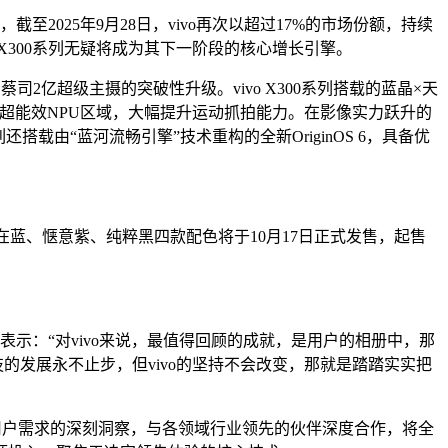
2025年9月28日，vivo再次以超过17%的市场份额，持续
o X300系列无疑将成为其下一阶段的核心增长引擎。
上实现了蔡司2亿超级主摄的突破性升级。vivo X300系列搭载的蓝晶×天
0的影像超能效NPU区域，大幅提升运动抓拍能力。在影像实力跃升的
系列还搭载由“蓝河流畅引擎”技术重构的全新OriginOS 6，具备优
运彩、自在蓝、惬意紫、纯粹黑四款配色将于10月17日正式发售，起售
他表示：“对vivo来说，最值得回顾的成就，是用户的相册中，那
的发展永不止步，但vivo的坚持不会改变，那就是踏踏实实把
对用户需求的深刻洞察，与各领域行业领先的伙伴深度合作，将全