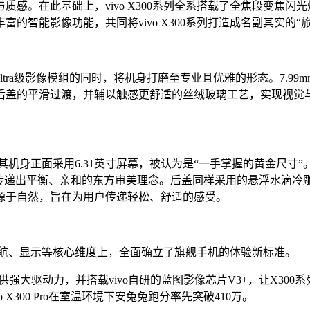
感。在此基础上，vivo X300系列全系搭载了全焦段变焦闪光
智能影像功能，共同将vivo X300系列打造成名副其实的“
在承载Ultra级影像模组的同时，将机身打磨至专业且优雅的形态。7.
的平滑过渡，并辅以触感更舒适的丝绒玻璃工艺，实现视觉与触觉的双
。其机身正面采用6.31英寸屏幕，被认为是“一手掌握的黄金尺寸”。
组，传递出平衡、亲和的东方审美理念。后盖同样采用的悬浮水滴冷雕
源于自然，旨在为用户传递轻松、舒适的感受。
统、续航、显示等核心维度上，全面确立了旗舰手机的体验新标准。
提供强大驱动力，并搭载vivo自研的蓝图影像芯片V3+，让X3
300 Pro在室温环境下安兔兔跑分率先突破410万。