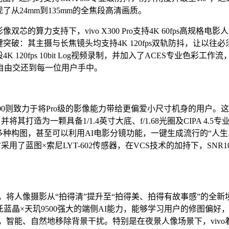
实现了从24mm到135mm的全焦段高清画质。
像双芯的算力支持下，vivo
X300 Pro支持4K 60fps
一次关键突破：其主摄与长焦镜头均支持4K 120fps双轨防抖，让
焦段4K 120fps 10bit Log视频录制，并加入了ACES专
自由交还到每一位用户手中。
vo X300则致力于将Pro级的影像能力带给更偏爱小尺寸机身的用户。
器，并将其打造为一颗具备1/1.4英寸大底、f/1.68光圈及CIPA
多种构图，甚至可以利用AI电影分镜功能，一键生成流行的“人
它采用了蓝图×索尼LYT-602传感器，在VCS技术的加持下，SN
法升级，将人像摄影从“拍得清”提升至“拍得美、拍得有故事感”的
晶×天玑9500强大的端侧AI能力，能够学习用户的修图偏好，实
除大模型，智能、自然地移除背景干扰。特别是在夜景人像场景下，v