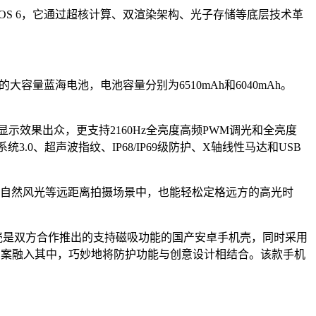
iginOS 6，它通过超核计算、双渲染架构、光子存储等底层技术革
术的大容量蓝海电池，电池容量分别为6510mAh和6040mAh。
示效果出众，更支持2160Hz全亮度高频PWM调光和全亮度
.0、超声波指纹、IP68/IP69级防护、X轴线性马达和USB
演唱会、自然风光等远距离拍摄场景中，也能轻松定格远方的高光时
这款手机壳是双方合作推出的支持磁吸功能的国产安卓手机壳，同时采用
腰女孩图案融入其中，巧妙地将防护功能与创意设计相结合。该款手机