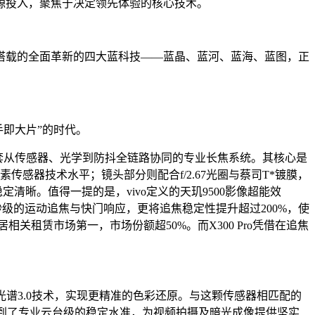
源投入，聚焦于决定领先体验的核心技术。
列搭载的全面革新的四大蓝科技——蓝晶、蓝河、蓝海、蓝图，正
手即大片”的时代。
是一套从传感器、光学到防抖全链路协同的专业长焦系统。其核心是
像素传感器技术水平；镜头部分则配合f/2.67光圈与蔡司T*镀膜，
清晰。值得一提的是，vivo定义的天玑9500影像超能效
了毫秒级的运动追焦与快门响应，更将追焦稳定性提升超过200%，使
关租赁市场第一，市场份额超50%。而X300 Pro凭借在追焦
VCS仿生光谱3.0技术，实现更精准的色彩还原。与这颗传感器相匹配的
5°，达到了专业云台级的稳定水准，为视频拍摄及暗光成像提供坚实