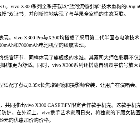
6。vivo X300系列全系搭载以“蓝河流畅引擎”技术重构的Or
久流畅”双证书，并创新性地实现了与苹果全家桶的生态互联。
。vivo X300 Pro与X300均搭载了采用第二代半固态电池技
0mAh和7000mAh电池机型的续航表现。
等最终感官环节，同样体现了旗舰级的水准。其蔡司大师色彩屏不仅显
部更为舒适。同时，vivo X300系列还搭载自研寰宇信号放大系统3
00全系机型适配了蔡司2.35x长焦增距镜和摄影师套装，让用户在
作，共同推出vivo X300 CASETiFY限定合作款手机壳。
身带来强韧防护。在外观上，vivo携手艺术家周日央，将独家的下
129元的优惠加价购价格。