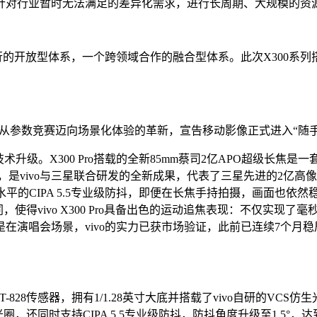
针对行业暂时无法满足的差异化需求，进行长周期、大规模的资
并行的开放型体系，一个跨领域合作的融合型体系。此次X300系
推动影像从参数竞赛迈向场景化体验的革新，宣告移动影像正式进入“随
术升级。X300 Pro搭载的
全新85mm蔡司2亿APO超级长焦
大底，是vivo与三星联合研发的全新成果，代表了三星先进的2亿高
的CIPA 5.5专业级防抖，即便在长焦手持拍摄，画面也依然稳定
，使得vivo X300 Pro具备出色的运动追焦表现：不仅实现
在演唱会场景，vivo的实力已获市场验证，此前已连续7个月稳居相
。
图×LYT-828传感器，拥有1/1.28英寸大底并搭载了vivo自研的
大光圈，还同时支持CIPA 5.5专业级防抖，防抖角度升级至1.