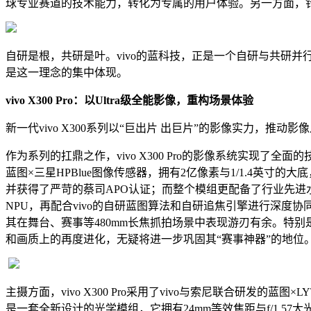
球专业赛道的技术能力，转化为专属的用户体验。另一方面，
自研是根，共研是叶。vivo的蓝科技，正是一个自研与共研
是这一理念的集中体现。
vivo X300 Pro：以Ultra级全能影像，重构场景体验
新一代vivo X300系列以“巨出片 出巨片”的影像实力，
作为系列的扛鼎之作，vivo X300 Pro的影像系统实现了全面的技
蓝图×三星HPBlue图像传感器，拥有2亿像素与1/1.4英寸的
并获得了严苛的蔡司APO认证；而整个模组更配备了行业先进水平
NPU，再配合vivo的自研蓝图算法和自研追焦引擎进行深度协同
其在舞台、赛事等480mm长焦抓拍场景中表现游刃有余。特别是
和画质上的再度进化，无疑将进一步巩固其“赛事神器”的地位
主摄方面，vivo X300 Pro采用了vivo与索尼联合研发的蓝
是一套全新设计的光学模组，它拥有24mm等效焦距与f/1.57