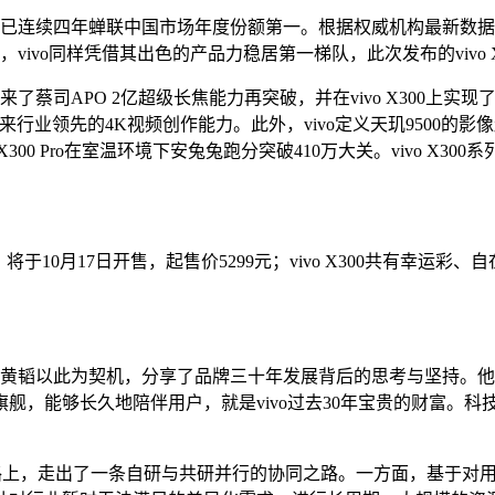
o已连续四年蝉联中国市场年度份额第一。根据权威机构最新数据，截至
场，vivo同样凭借其出色的产品力稳居第一梯队，此次发布的viv
Pro上带来了蔡司APO 2亿超级长焦能力再突破，并在vivo X300
”，带来行业领先的4K视频创作能力。此外，vivo定义天玑950
X300 Pro在室温环境下安兔兔跑分突破410万大关。vivo X300
色，将于10月17日开售，起售价5299元；vivo X300共有幸
品副总裁黄韬以此为契机，分享了品牌三十年发展背后的思考与坚持。
，能够长久地陪伴用户，就是vivo过去30年宝贵的财富。科技
的道路上，走出了一条自研与共研并行的协同之路。一方面，基于