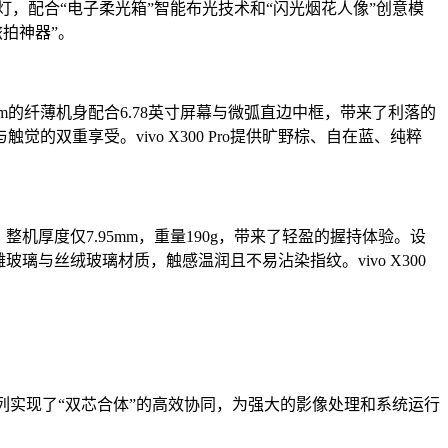
灯，配合“电子柔光箱”智能布光技术和“闪光烟花人像”创意模
旅拍神器”。
99mm的纤薄机身配合6.78英寸屏幕与微弧直边中框，带来了利落的
重享受。vivo X300 Pro提供旷野棕、自在蓝、纯粹
整机厚度仅7.95mm，重量190g，带来了轻盈的握持体验。设
玻璃与丝绒玻璃材质，触感温润且不易沾染指纹。vivo X300
00系列实现了“双芯合体”的高效协同，为强大的影像处理和系统运行