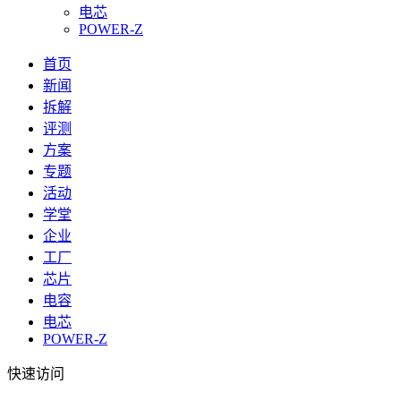
电芯
POWER-Z
首页
新闻
拆解
评测
方案
专题
活动
学堂
企业
工厂
芯片
电容
电芯
POWER-Z
快速访问