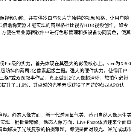
高规格电影人像视频功能，并提供冷白与负片等独特的视频风格，让用户随
以往必须借助稳定器才能实现的高规格杜比视界HDR视频创作，如今
业色彩工作流，方便在专业剪辑软件中进行色彩管理和多设备协同调色，使其
这份Pro级的实力，首先体现在其强大的影像核心上。vivo为X300
 4.5专业级防抖的蔡司2亿像素超级主摄。强大的硬件实力，使得用户
生三格”或双图叙事作品，真正做到2亿人像超清晰，旅拍何必带
R10提升了11.9%，其卓越的光学素质获得了严苛的蔡司APO认
全新境界。静态人像方面，新一代透亮氧气美、蔡司自然人像原生美
现一键批量精修。动态人像方面，Live Photo体验迎来全面重
ivo着重解决了光线复杂的拍摄难题，即便是面对顶光、逆光或城市