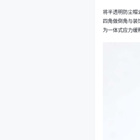
将半透明防尘帽去
四角做倒角与装饰
为一体式应力缓