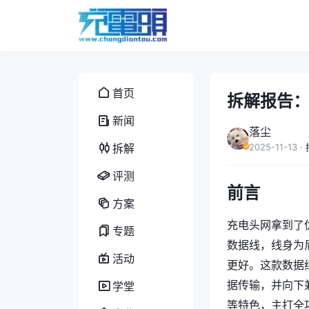
首页
拆解报告：优
新闻
落尘
拆解
2025-11-13
·
评测
前言
方案
充电头网拿到了优籁
专题
数据线，线身为尼
活动
更好。这款数据线支持
据传输，并向下兼
学堂
等特色，主打全功