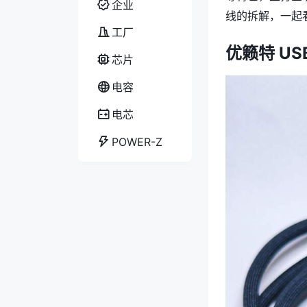
企业
线的拆解，一起
工厂
优籁特 US
芯片
电容
电芯
POWER-Z