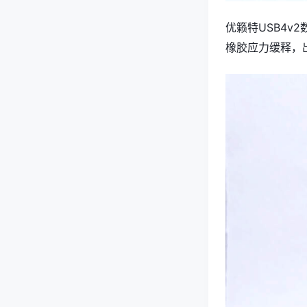
优籁特USB4
橡胶应力缓释，