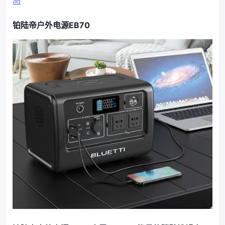
铂陆帝户外电源EB70