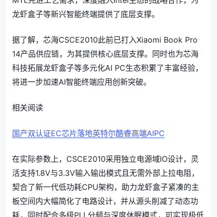
龙虾盒子等新兴智能终端提供了底层支撑。
据了解，芯海CSCE2010此前已打入Xiaomi Book Pro
14产品供应链，为其提供核心底层支撑。同时也为芯海
科技拓展龙虾盒子等多元化AI PC生态积累了丰富经验，
将进一步加速AI智能终端应用创新突破。
相关阅读
国产双认证EC芯片落地英特尔酷睿高端AIPC
在实际参数上，CSCE2010采用独立电源域IO设计，灵
活支持1.8V与3.3V输入输出模式且无需外部上拉电阻，
契合了新一代低功耗CPU架构，助力龙虾盒子紧凑的主
板空间内大幅简化了电路设计，并从源头削减了动态功
耗，同时配合多级PLL分频与深度休眠模式，可实现极低